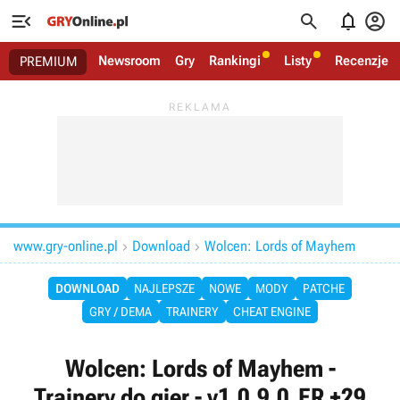




Newsroom
Gry
Rankingi
Listy
Recenzje
PREMIUM
www.gry-online.pl
Download
Wolcen: Lords of Mayhem


DOWNLOAD
NAJLEPSZE
NOWE
MODY
PATCHE
GRY / DEMA
TRAINERY
CHEAT ENGINE
Wolcen: Lords of Mayhem -
Trainery do gier - v1.0.9.0_ER +29