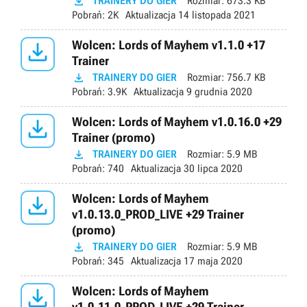

TRAINERY DO GIER
Rozmiar:
673.3 KB
Pobrań:
2K
Aktualizacja
14 listopada 2021

Wolcen: Lords of Mayhem v1.1.0 +17
Trainer

TRAINERY DO GIER
Rozmiar:
756.7 KB
Pobrań:
3.9K
Aktualizacja
9 grudnia 2020

Wolcen: Lords of Mayhem v1.0.16.0 +29
Trainer (promo)

TRAINERY DO GIER
Rozmiar:
5.9 MB
Pobrań:
740
Aktualizacja
30 lipca 2020

Wolcen: Lords of Mayhem
v1.0.13.0_PROD_LIVE +29 Trainer
(promo)

TRAINERY DO GIER
Rozmiar:
5.9 MB
Pobrań:
345
Aktualizacja
17 maja 2020

Wolcen: Lords of Mayhem
v1.0.11.0_PROD_LIVE +29 Trainer