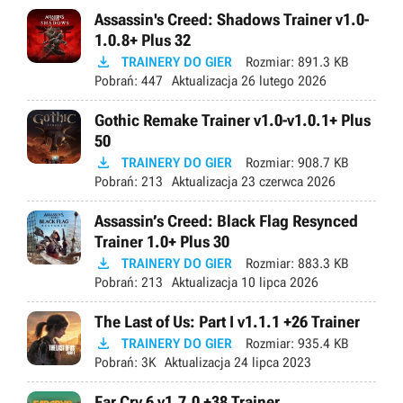
Assassin's Creed: Shadows Trainer v1.0-
1.0.8+ Plus 32

TRAINERY DO GIER
Rozmiar:
891.3 KB
Pobrań:
447
Aktualizacja
26 lutego 2026
Gothic Remake Trainer v1.0-v1.0.1+ Plus
50

TRAINERY DO GIER
Rozmiar:
908.7 KB
Pobrań:
213
Aktualizacja
23 czerwca 2026
Assassin’s Creed: Black Flag Resynced
Trainer 1.0+ Plus 30

TRAINERY DO GIER
Rozmiar:
883.3 KB
Pobrań:
213
Aktualizacja
10 lipca 2026
The Last of Us: Part I v1.1.1 +26 Trainer

TRAINERY DO GIER
Rozmiar:
935.4 KB
Pobrań:
3K
Aktualizacja
24 lipca 2023
Far Cry 6 v1.7.0 +38 Trainer