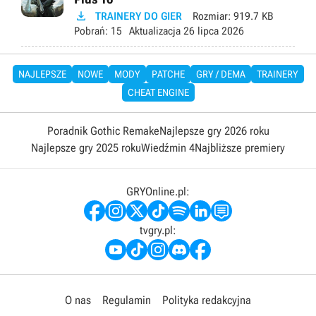

TRAINERY DO GIER
Rozmiar:
919.7 KB
Pobrań:
15
Aktualizacja
26 lipca 2026
NAJLEPSZE
NOWE
MODY
PATCHE
GRY / DEMA
TRAINERY
CHEAT ENGINE
Poradnik Gothic Remake
Najlepsze gry 2026 roku
Najlepsze gry 2025 roku
Wiedźmin 4
Najbliższe premiery
GRYOnline.pl:
tvgry.pl:
O nas
Regulamin
Polityka redakcyjna