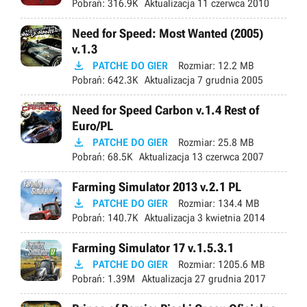
Pobrań:
316.9K
Aktualizacja
11 czerwca 2010
Need for Speed: Most Wanted (2005)
v.1.3

PATCHE DO GIER
Rozmiar:
12.2 MB
Pobrań:
642.3K
Aktualizacja
7 grudnia 2005
Need for Speed Carbon v.1.4 Rest of
Euro/PL

PATCHE DO GIER
Rozmiar:
25.8 MB
Pobrań:
68.5K
Aktualizacja
13 czerwca 2007
Farming Simulator 2013 v.2.1 PL

PATCHE DO GIER
Rozmiar:
134.4 MB
Pobrań:
140.7K
Aktualizacja
3 kwietnia 2014
Farming Simulator 17 v.1.5.3.1

PATCHE DO GIER
Rozmiar:
1205.6 MB
Pobrań:
1.39M
Aktualizacja
27 grudnia 2017