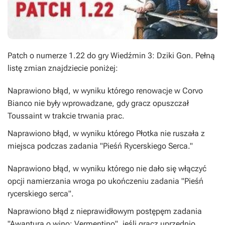
Patch o numerze 1.22 do gry Wiedźmin 3: Dziki Gon. Pełną
listę zmian znajdziecie poniżej:
Naprawiono błąd, w wyniku którego renowacje w Corvo
Bianco nie były wprowadzane, gdy gracz opuszczał
Toussaint w trakcie trwania prac.
Naprawiono błąd, w wyniku którego Płotka nie ruszała z
miejsca podczas zadania "Pieśń Rycerskiego Serca."
Naprawiono błąd, w wyniku którego nie dało się włączyć
opcji namierzania wroga po ukończeniu zadania "Pieśń
rycerskiego serca".
Naprawiono błąd z nieprawidłowym postępęm zadania
"Awantura o wino: Vermentino", jeśli gracz uprzednio