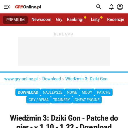




Newsroom
Gry
Rankingi
Listy
Recenzje
PREMIUM
www.gry-online.pl
Download
Wiedźmin 3: Dziki Gon


DOWNLOAD
NAJLEPSZE
NOWE
MODY
PATCHE
GRY / DEMA
TRAINERY
CHEAT ENGINE
Wiedźmin 3: Dziki Gon - Patche do
gier - v.1.10 - 1.22 - Download