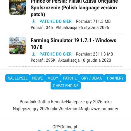
Prince of Persia: Piaski Czasu Oficjalne
Spolszczenie (Polish language version
patch)

PATCHE DO GIER
Rozmiar:
711.3 MB
Pobrań:
345
Aktualizacja
25 stycznia 2026
Farming Simulator 19 1.7.1 - Windows
10 / 8

PATCHE DO GIER
Rozmiar:
2311.3 MB
Pobrań:
295K
Aktualizacja
10 grudnia 2020
NAJLEPSZE
NOWE
MODY
PATCHE
GRY / DEMA
TRAINERY
CHEAT ENGINE
Poradnik Gothic Remake
Najlepsze gry 2026 roku
Najlepsze gry 2025 roku
Wiedźmin 4
Najbliższe premiery
GRYOnline.pl: