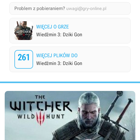
Problem z pobieraniem?
uwagi@gry-online.pl
WIĘCEJ O GRZE
Wiedźmin 3: Dziki Gon
261
WIĘCEJ PLIKÓW DO
Wiedźmin 3: Dziki Gon