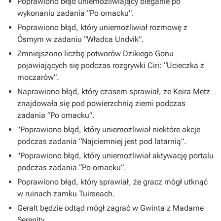
Poprawiono błąd uniemożliwiający bieganie po
wykonaniu zadania “Po omacku”.
Poprawiono błąd, który uniemożliwiał rozmowę z
Ósmym w zadaniu “Władca Undvik”.
Zmniejszono liczbę potworów Dzikiego Gonu
pojawiających się podczas rozgrywki Ciri: “Ucieczka z
moczarów”.
Naprawiono błąd, który czasem sprawiał, że Keira Metz
znajdowała się pod powierzchnią ziemi podczas
zadania “Po omacku”.
"Poprawiono błąd, który uniemożliwiał niektóre akcje
podczas zadania “Najciemniej jest pod latarnią”.
"Poprawiono błąd, który uniemożliwiał aktywację portalu
podczas zadania “Po omacku”.
Poprawiono błąd, który sprawiał, że gracz mógł utknąć
w ruinach zamku Tuirseach.
Geralt będzie odtąd mógł zagrać w Gwinta z Madame
Serenity.