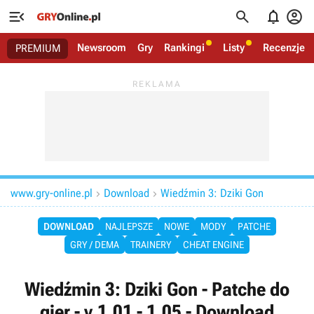




Newsroom
Gry
Rankingi
Listy
Recenzje
PREMIUM
www.gry-online.pl
Download
Wiedźmin 3: Dziki Gon


DOWNLOAD
NAJLEPSZE
NOWE
MODY
PATCHE
GRY / DEMA
TRAINERY
CHEAT ENGINE
Wiedźmin 3: Dziki Gon - Patche do
gier - v.1.01 - 1.05 - Download