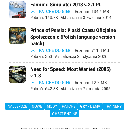
Farming Simulator 2013 v.2.1 PL

PATCHE DO GIER
Rozmiar:
134.4 MB
Pobrań:
140.7K
Aktualizacja
3 kwietnia 2014
Prince of Persia: Piaski Czasu Oficjalne
Spolszczenie (Polish language version
patch)

PATCHE DO GIER
Rozmiar:
711.3 MB
Pobrań:
353
Aktualizacja
25 stycznia 2026
Need for Speed: Most Wanted (2005)
v.1.3

PATCHE DO GIER
Rozmiar:
12.2 MB
Pobrań:
642.3K
Aktualizacja
7 grudnia 2005
NAJLEPSZE
NOWE
MODY
PATCHE
GRY / DEMA
TRAINERY
CHEAT ENGINE