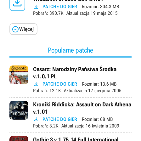


PATCHE DO GIER
Rozmiar:
304.3 MB
Pobrań:
390.7K
Aktualizacja
19 maja 2015

Więcej
Popularne patche
Cesarz: Narodziny Państwa Środka
v.1.0.1 PL

PATCHE DO GIER
Rozmiar:
13.6 MB
Pobrań:
12.1K
Aktualizacja
17 sierpnia 2005
Kroniki Riddicka: Assault on Dark Athena
v.1.01

PATCHE DO GIER
Rozmiar:
68 MB
Pobrań:
8.2K
Aktualizacja
16 kwietnia 2009
Gothic 3 v.1.75.14 Full International