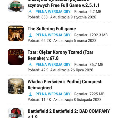
szynowych Free Full Game v.2.5.1.1

PEŁNA WERSJA GRY
Rozmiar:
2.2 MB
Pobrań:
838
Aktualizacja
9 stycznia 2026
The Suffering Full game

PEŁNA WERSJA GRY
Rozmiar:
1292.3 MB
Pobrań:
65.2K
Aktualizacja
6 marca 2023
Tzar: Ciężar Korony Tzared (Tzar
Remake) v.67.8

PEŁNA WERSJA GRY
Rozmiar:
86.7 MB
Pobrań:
42K
Aktualizacja
26 lipca 2026
Władca Pierścieni: Podbój Conquest:
Reimagined

PEŁNA WERSJA GRY
Rozmiar:
7225 MB
Pobrań:
11.4K
Aktualizacja
8 listopada 2022
Battlefield 2 Battlefield 2: BAD COMPANY
v.1.9