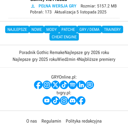

PEŁNA WERSJA GRY
Rozmiar:
5157.2 MB
Pobrań:
173
Aktualizacja
5 listopada 2025
NAJLEPSZE
NOWE
MODY
PATCHE
GRY / DEMA
TRAINERY
CHEAT ENGINE
Poradnik Gothic Remake
Najlepsze gry 2026 roku
Najlepsze gry 2025 roku
Wiedźmin 4
Najbliższe premiery
GRYOnline.pl:
tvgry.pl:
O nas
Regulamin
Polityka redakcyjna