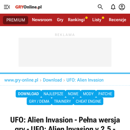




Newsroom
Gry
Rankingi
Listy
Recenzje
PREMIUM
www.gry-online.pl
Download
UFO: Alien Invasion


DOWNLOAD
NAJLEPSZE
NOWE
MODY
PATCHE
GRY / DEMA
TRAINERY
CHEAT ENGINE
UFO: Alien Invasion - Pełna wersja
gry - UFO: Alien Invasion v.2.5 -