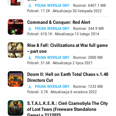

PEŁNA WERSJA GRY
Rozmiar:
6407.1 MB
Pobrań:
17.2K
Aktualizacja
30 listopada 2022
Command & Conquer: Red Alert

PEŁNA WERSJA GRY
Rozmiar:
344.9 MB
Pobrań:
618.1K
Aktualizacja
13 lutego 2014
Rise & Fall: Civilizations at War full game
– part one

PEŁNA WERSJA GRY
Rozmiar:
2000 MB
Pobrań:
51.6K
Aktualizacja
2 lipca 2021
Doom II: Hell on Earth Total Chaos v.1.40
Directors Cut

PEŁNA WERSJA GRY
Rozmiar:
1233 MB
Pobrań:
3.7K
Aktualizacja
6 września 2022
S.T.A.L.K.E.R.: Cień Czarnobyla The City
of Lost Tears (Freeware Standalone
Game) v.2112025