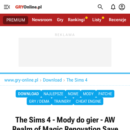




Newsroom
Gry
Rankingi
Listy
Recenzje
PREMIUM
www.gry-online.pl
Download
The Sims 4


DOWNLOAD
NAJLEPSZE
NOWE
MODY
PATCHE
GRY / DEMA
TRAINERY
CHEAT ENGINE
The Sims 4 - Mody do gier - AW
Realm of Magic Renovation Save