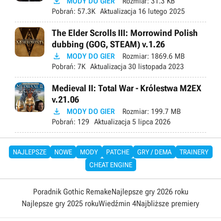

MODY DO GIER
Rozmiar:
31.3 KB
Pobrań:
57.3K
Aktualizacja
16 lutego 2025
The Elder Scrolls III: Morrowind Polish
dubbing (GOG, STEAM) v.1.26

MODY DO GIER
Rozmiar:
1869.6 MB
Pobrań:
7K
Aktualizacja
30 listopada 2023
Medieval II: Total War - Królestwa M2EX
v.21.06

MODY DO GIER
Rozmiar:
199.7 MB
Pobrań:
129
Aktualizacja
5 lipca 2026
NAJLEPSZE
NOWE
MODY
PATCHE
GRY / DEMA
TRAINERY
CHEAT ENGINE
Poradnik Gothic Remake
Najlepsze gry 2026 roku
Najlepsze gry 2025 roku
Wiedźmin 4
Najbliższe premiery