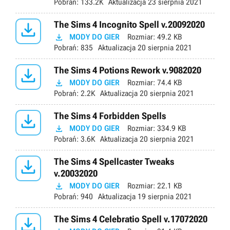
Pobrań:
133.2K
Aktualizacja
23 sierpnia 2021

The Sims 4 Incognito Spell v.20092020

MODY DO GIER
Rozmiar:
49.2 KB
Pobrań:
835
Aktualizacja
20 sierpnia 2021

The Sims 4 Potions Rework v.9082020

MODY DO GIER
Rozmiar:
74.4 KB
Pobrań:
2.2K
Aktualizacja
20 sierpnia 2021

The Sims 4 Forbidden Spells

MODY DO GIER
Rozmiar:
334.9 KB
Pobrań:
3.6K
Aktualizacja
20 sierpnia 2021

The Sims 4 Spellcaster Tweaks
v.20032020

MODY DO GIER
Rozmiar:
22.1 KB
Pobrań:
940
Aktualizacja
19 sierpnia 2021

The Sims 4 Celebratio Spell v.17072020