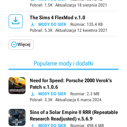
Pobrań:
1.5K
Aktualizacja
18 sierpnia 2021

The Sims 4 FlexMod v.1.0

MODY DO GIER
Rozmiar:
135.4 KB
Pobrań:
5.3K
Aktualizacja
12 kwietnia 2021

Więcej
Popularne mody i dodatki
Need for Speed: Porsche 2000 Verok’s
Patch v.1.0.6

MODY DO GIER
Rozmiar:
2.3 MB
Pobrań:
3.3K
Aktualizacja
6 marca 2024
Sins of a Solar Empire II RRR (Repeatable
Research Readjusted) v.5.6.9

MODY DO GIER
Rozmiar:
498.4 MB