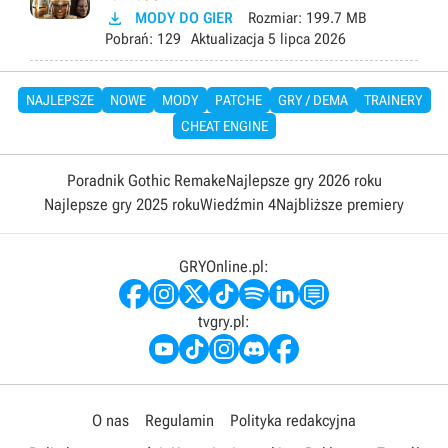

MODY DO GIER
Rozmiar:
199.7 MB
Pobrań:
129
Aktualizacja
5 lipca 2026
NAJLEPSZE
NOWE
MODY
PATCHE
GRY / DEMA
TRAINERY
CHEAT ENGINE
Poradnik Gothic Remake
Najlepsze gry 2026 roku
Najlepsze gry 2025 roku
Wiedźmin 4
Najbliższe premiery
GRYOnline.pl:
tvgry.pl:
O nas
Regulamin
Polityka redakcyjna