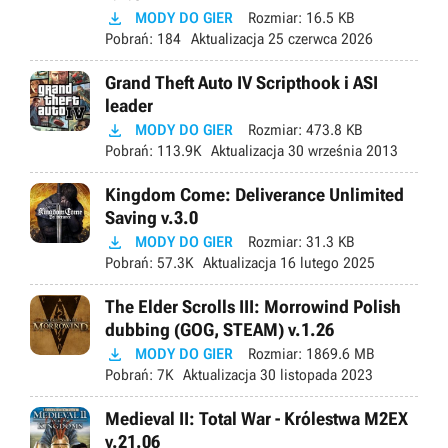

MODY DO GIER
Rozmiar:
16.5 KB
Pobrań:
184
Aktualizacja
25 czerwca 2026
Grand Theft Auto IV Scripthook i ASI
leader

MODY DO GIER
Rozmiar:
473.8 KB
Pobrań:
113.9K
Aktualizacja
30 września 2013
Kingdom Come: Deliverance Unlimited
Saving v.3.0

MODY DO GIER
Rozmiar:
31.3 KB
Pobrań:
57.3K
Aktualizacja
16 lutego 2025
The Elder Scrolls III: Morrowind Polish
dubbing (GOG, STEAM) v.1.26

MODY DO GIER
Rozmiar:
1869.6 MB
Pobrań:
7K
Aktualizacja
30 listopada 2023
Medieval II: Total War - Królestwa M2EX
v.21.06