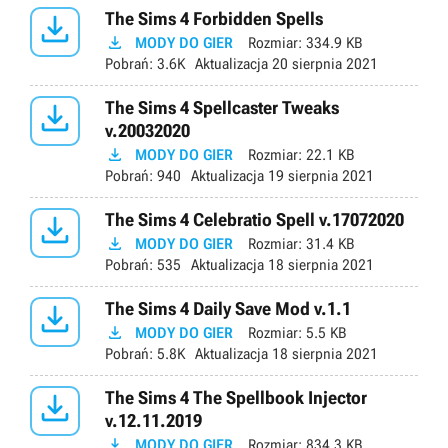

The Sims 4 Forbidden Spells

MODY DO GIER
Rozmiar:
334.9 KB
Pobrań:
3.6K
Aktualizacja
20 sierpnia 2021

The Sims 4 Spellcaster Tweaks
v.20032020

MODY DO GIER
Rozmiar:
22.1 KB
Pobrań:
940
Aktualizacja
19 sierpnia 2021

The Sims 4 Celebratio Spell v.17072020

MODY DO GIER
Rozmiar:
31.4 KB
Pobrań:
535
Aktualizacja
18 sierpnia 2021

The Sims 4 Daily Save Mod v.1.1

MODY DO GIER
Rozmiar:
5.5 KB
Pobrań:
5.8K
Aktualizacja
18 sierpnia 2021

The Sims 4 The Spellbook Injector
v.12.11.2019

MODY DO GIER
Rozmiar:
834.3 KB