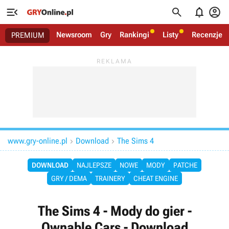




Newsroom
Gry
Rankingi
Listy
Recenzje
PREMIUM
www.gry-online.pl
Download
The Sims 4


DOWNLOAD
NAJLEPSZE
NOWE
MODY
PATCHE
GRY / DEMA
TRAINERY
CHEAT ENGINE
The Sims 4 - Mody do gier -
Ownable Cars - Download