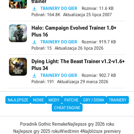
trainer

TRAINERY DO GIER
Rozmiar:
11.6 KB
Pobrań:
164.8K
Aktualizacja
25 lipca 2007
Halo: Campaign Evolved Trainer 1.0+
Plus 16

TRAINERY DO GIER
Rozmiar:
919.7 KB
Pobrań:
15
Aktualizacja
26 lipca 2026
Dying Light: The Beast Trainer v1.2-v1.6+
Plus 34

TRAINERY DO GIER
Rozmiar:
902.7 KB
Pobrań:
191
Aktualizacja
29 marca 2026
NAJLEPSZE
NOWE
MODY
PATCHE
GRY / DEMA
TRAINERY
CHEAT ENGINE
Poradnik Gothic Remake
Najlepsze gry 2026 roku
Najlepsze gry 2025 roku
Wiedźmin 4
Najbliższe premiery