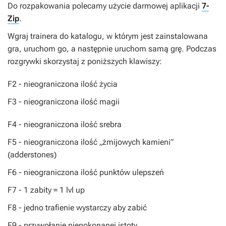
Do rozpakowania polecamy użycie darmowej aplikacji
7-
Zip
.
Wgraj trainera do katalogu, w którym jest zainstalowana
gra, uruchom go, a następnie uruchom samą grę. Podczas
rozgrywki skorzystaj z poniższych klawiszy:
F2
- nieograniczona ilość życia
F3
- nieograniczona ilość magii
F4
- nieograniczona ilość srebra
F5
- nieograniczona ilość „żmijowych kamieni”
(adderstones)
F6
- nieograniczona ilość punktów ulepszeń
F7
- 1 zabity = 1 lvl up
F8
- jedno trafienie wystarczy aby zabić
F9
- przywołanie niepokonanej istoty