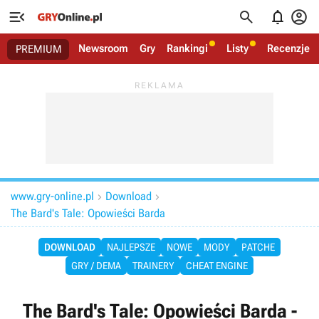




Newsroom
Gry
Rankingi
Listy
Recenzje
PREMIUM
www.gry-online.pl
Download


The Bard's Tale: Opowieści Barda
DOWNLOAD
NAJLEPSZE
NOWE
MODY
PATCHE
GRY / DEMA
TRAINERY
CHEAT ENGINE
The Bard's Tale: Opowieści Barda -