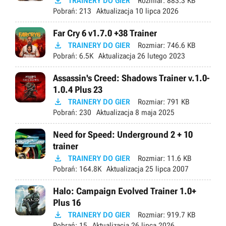

TRAINERY DO GIER
Rozmiar:
883.3 KB
Pobrań:
213
Aktualizacja
10 lipca 2026
Far Cry 6 v1.7.0 +38 Trainer

TRAINERY DO GIER
Rozmiar:
746.6 KB
Pobrań:
6.5K
Aktualizacja
26 lutego 2023
Assassin's Creed: Shadows Trainer v.1.0-
1.0.4 Plus 23

TRAINERY DO GIER
Rozmiar:
791 KB
Pobrań:
230
Aktualizacja
8 maja 2025
Need for Speed: Underground 2 + 10
trainer

TRAINERY DO GIER
Rozmiar:
11.6 KB
Pobrań:
164.8K
Aktualizacja
25 lipca 2007
Halo: Campaign Evolved Trainer 1.0+
Plus 16

TRAINERY DO GIER
Rozmiar:
919.7 KB
Pobrań:
15
Aktualizacja
26 lipca 2026