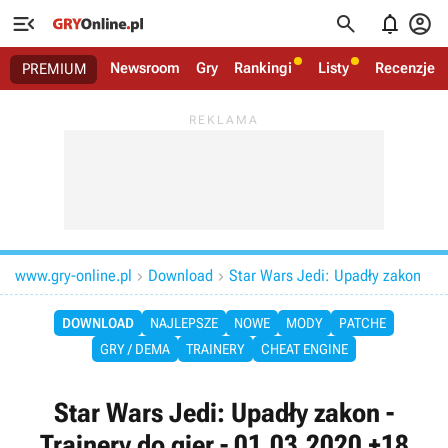




Newsroom
Gry
Rankingi
Listy
Recenzje
PREMIUM
www.gry-online.pl
Download
Star Wars Jedi: Upadły zakon


DOWNLOAD
NAJLEPSZE
NOWE
MODY
PATCHE
GRY / DEMA
TRAINERY
CHEAT ENGINE
Star Wars Jedi: Upadły zakon -
Trainery do gier - 01.03.2020 +18