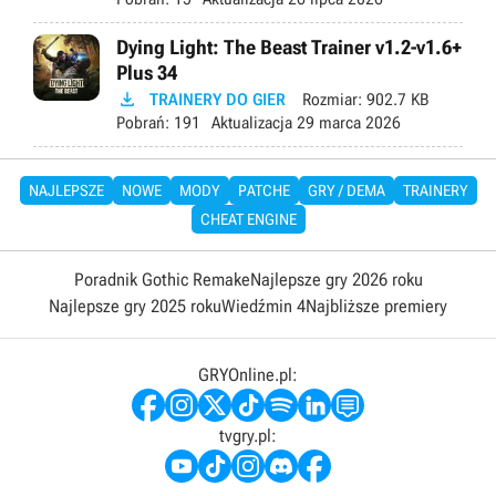
Dying Light: The Beast Trainer v1.2-v1.6+
Plus 34

TRAINERY DO GIER
Rozmiar:
902.7 KB
Pobrań:
191
Aktualizacja
29 marca 2026
NAJLEPSZE
NOWE
MODY
PATCHE
GRY / DEMA
TRAINERY
CHEAT ENGINE
Poradnik Gothic Remake
Najlepsze gry 2026 roku
Najlepsze gry 2025 roku
Wiedźmin 4
Najbliższe premiery
GRYOnline.pl:
tvgry.pl: