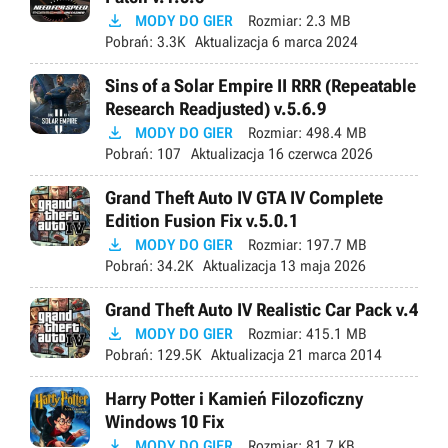

MODY DO GIER
Rozmiar:
2.3 MB
Pobrań:
3.3K
Aktualizacja
6 marca 2024
Sins of a Solar Empire II RRR (Repeatable
Research Readjusted) v.5.6.9

MODY DO GIER
Rozmiar:
498.4 MB
Pobrań:
107
Aktualizacja
16 czerwca 2026
Grand Theft Auto IV GTA IV Complete
Edition Fusion Fix v.5.0.1

MODY DO GIER
Rozmiar:
197.7 MB
Pobrań:
34.2K
Aktualizacja
13 maja 2026
Grand Theft Auto IV Realistic Car Pack v.4

MODY DO GIER
Rozmiar:
415.1 MB
Pobrań:
129.5K
Aktualizacja
21 marca 2014
Harry Potter i Kamień Filozoficzny
Windows 10 Fix

MODY DO GIER
Rozmiar:
81.7 KB