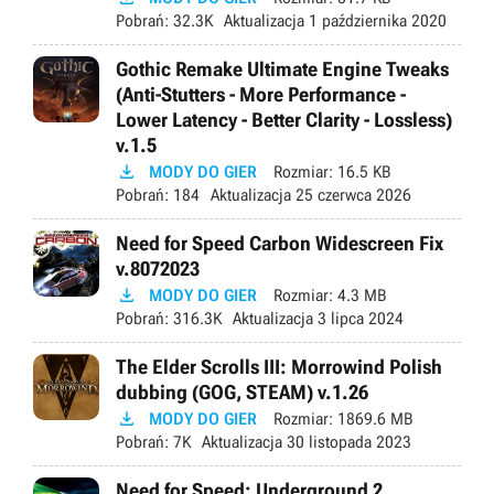
Pobrań:
32.3K
Aktualizacja
1 października 2020
Gothic Remake Ultimate Engine Tweaks
(Anti-Stutters - More Performance -
Lower Latency - Better Clarity - Lossless)
v.1.5

MODY DO GIER
Rozmiar:
16.5 KB
Pobrań:
184
Aktualizacja
25 czerwca 2026
Need for Speed Carbon Widescreen Fix
v.8072023

MODY DO GIER
Rozmiar:
4.3 MB
Pobrań:
316.3K
Aktualizacja
3 lipca 2024
The Elder Scrolls III: Morrowind Polish
dubbing (GOG, STEAM) v.1.26

MODY DO GIER
Rozmiar:
1869.6 MB
Pobrań:
7K
Aktualizacja
30 listopada 2023
Need for Speed: Underground 2