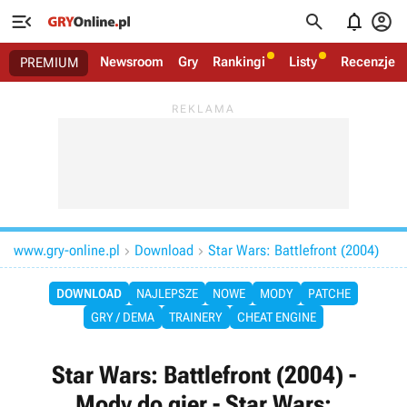




Newsroom
Gry
Rankingi
Listy
Recenzje
PREMIUM
www.gry-online.pl
Download
Star Wars: Battlefront (2004)


DOWNLOAD
NAJLEPSZE
NOWE
MODY
PATCHE
GRY / DEMA
TRAINERY
CHEAT ENGINE
Star Wars: Battlefront (2004) -
Mody do gier - Star Wars: