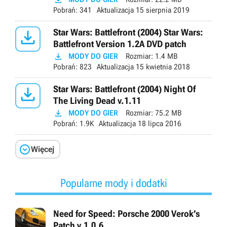
Pobrań:
341
Aktualizacja
15 sierpnia 2019

Star Wars: Battlefront (2004) Star Wars:
Battlefront Version 1.2A DVD patch

MODY DO GIER
Rozmiar:
1.4 MB
Pobrań:
823
Aktualizacja
15 kwietnia 2018

Star Wars: Battlefront (2004) Night Of
The Living Dead v.1.11

MODY DO GIER
Rozmiar:
75.2 MB
Pobrań:
1.9K
Aktualizacja
18 lipca 2016

Więcej
Popularne mody i dodatki
Need for Speed: Porsche 2000 Verok’s
Patch v.1.0.6