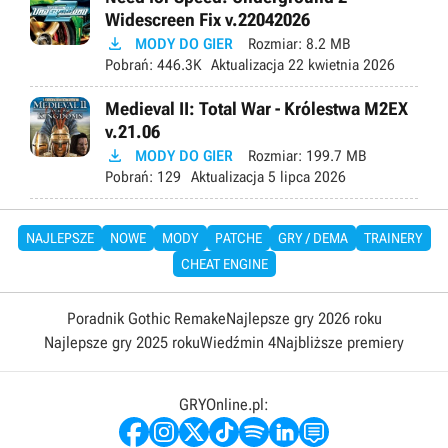
Widescreen Fix v.22042026

MODY DO GIER
Rozmiar:
8.2 MB
Pobrań:
446.3K
Aktualizacja
22 kwietnia 2026
Medieval II: Total War - Królestwa M2EX
v.21.06

MODY DO GIER
Rozmiar:
199.7 MB
Pobrań:
129
Aktualizacja
5 lipca 2026
NAJLEPSZE
NOWE
MODY
PATCHE
GRY / DEMA
TRAINERY
CHEAT ENGINE
Poradnik Gothic Remake
Najlepsze gry 2026 roku
Najlepsze gry 2025 roku
Wiedźmin 4
Najbliższe premiery
GRYOnline.pl: