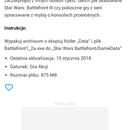
zaczerpnięto z innych odsłon cyklu, takich jak skasowane
Star Wars: Battlefront III
czy poboczne gry z serii
opracowane z myślą o konsolach przenośnych.
Instrukcje:
Wypakuj archiwum o skopiuj folder „Data” i plik
Battlefront1_2a.exe do „Star Wars Battlefront/GameData”
Ostatnia aktualizacja: 15 stycznia 2018
Gatunek: Gra Akcji
Rozmiar pliku: 875 MB
