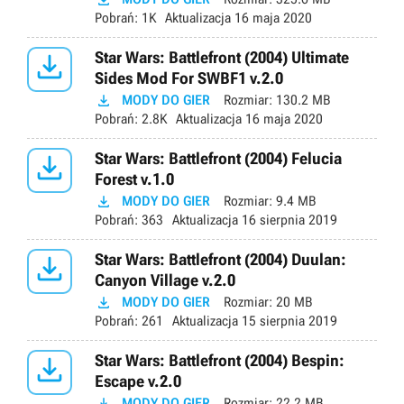
Pobrań:
1K
Aktualizacja
16 maja 2020

Star Wars: Battlefront (2004) Ultimate
Sides Mod For SWBF1 v.2.0

MODY DO GIER
Rozmiar:
130.2 MB
Pobrań:
2.8K
Aktualizacja
16 maja 2020

Star Wars: Battlefront (2004) Felucia
Forest v.1.0

MODY DO GIER
Rozmiar:
9.4 MB
Pobrań:
363
Aktualizacja
16 sierpnia 2019

Star Wars: Battlefront (2004) Duulan:
Canyon Village v.2.0

MODY DO GIER
Rozmiar:
20 MB
Pobrań:
261
Aktualizacja
15 sierpnia 2019

Star Wars: Battlefront (2004) Bespin:
Escape v.2.0

MODY DO GIER
Rozmiar:
22.2 MB