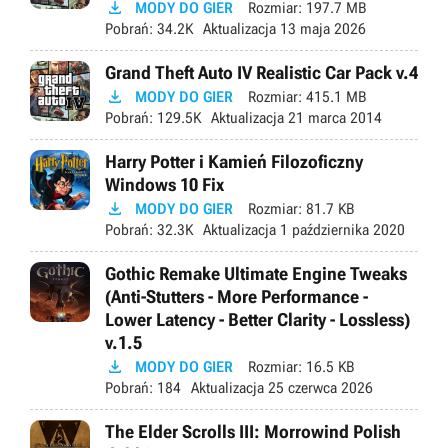

MODY DO GIER
Rozmiar:
197.7 MB
Pobrań:
34.2K
Aktualizacja
13 maja 2026
Grand Theft Auto IV Realistic Car Pack v.4

MODY DO GIER
Rozmiar:
415.1 MB
Pobrań:
129.5K
Aktualizacja
21 marca 2014
Harry Potter i Kamień Filozoficzny
Windows 10 Fix

MODY DO GIER
Rozmiar:
81.7 KB
Pobrań:
32.3K
Aktualizacja
1 października 2020
Gothic Remake Ultimate Engine Tweaks
(Anti-Stutters - More Performance -
Lower Latency - Better Clarity - Lossless)
v.1.5

MODY DO GIER
Rozmiar:
16.5 KB
Pobrań:
184
Aktualizacja
25 czerwca 2026
The Elder Scrolls III: Morrowind Polish