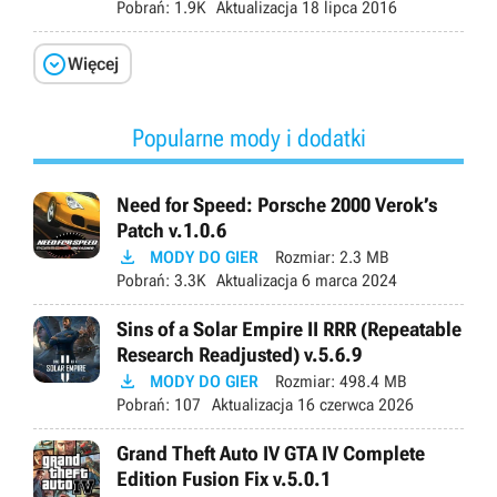
Pobrań:
1.9K
Aktualizacja
18 lipca 2016

Więcej
Popularne mody i dodatki
Need for Speed: Porsche 2000 Verok’s
Patch v.1.0.6

MODY DO GIER
Rozmiar:
2.3 MB
Pobrań:
3.3K
Aktualizacja
6 marca 2024
Sins of a Solar Empire II RRR (Repeatable
Research Readjusted) v.5.6.9

MODY DO GIER
Rozmiar:
498.4 MB
Pobrań:
107
Aktualizacja
16 czerwca 2026
Grand Theft Auto IV GTA IV Complete
Edition Fusion Fix v.5.0.1