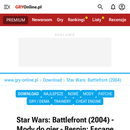




Newsroom
Gry
Rankingi
Listy
Recenzje
PREMIUM
www.gry-online.pl
Download
Star Wars: Battlefront (2004)


DOWNLOAD
NAJLEPSZE
NOWE
MODY
PATCHE
GRY / DEMA
TRAINERY
CHEAT ENGINE
Star Wars: Battlefront (2004) -
Mody do gier - Bespin: Escape