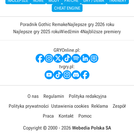
NAJLEPSZE
NOWE
MODY
PATCHE
GRY / DEMA
TRAINERY
CHEAT ENGINE
Poradnik Gothic Remake
Najlepsze gry 2026 roku
Najlepsze gry 2025 roku
Wiedźmin 4
Najbliższe premiery
GRYOnline.pl:
tvgry.pl:
O nas
Regulamin
Polityka redakcyjna
Polityka prywatności
Ustawienia cookies
Reklama
Zespół
Praca
Kontakt
Pomoc
Copyright © 2000 -
2026
Webedia Polska SA