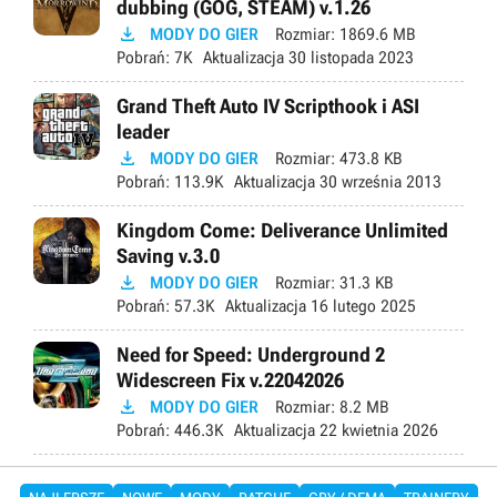
dubbing (GOG, STEAM) v.1.26

MODY DO GIER
Rozmiar:
1869.6 MB
Pobrań:
7K
Aktualizacja
30 listopada 2023
Grand Theft Auto IV Scripthook i ASI
leader

MODY DO GIER
Rozmiar:
473.8 KB
Pobrań:
113.9K
Aktualizacja
30 września 2013
Kingdom Come: Deliverance Unlimited
Saving v.3.0

MODY DO GIER
Rozmiar:
31.3 KB
Pobrań:
57.3K
Aktualizacja
16 lutego 2025
Need for Speed: Underground 2
Widescreen Fix v.22042026

MODY DO GIER
Rozmiar:
8.2 MB
Pobrań:
446.3K
Aktualizacja
22 kwietnia 2026