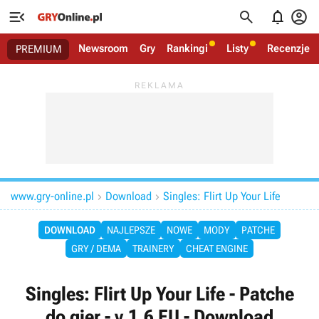




Newsroom
Gry
Rankingi
Listy
Recenzje
PREMIUM
www.gry-online.pl
Download
Singles: Flirt Up Your Life


DOWNLOAD
NAJLEPSZE
NOWE
MODY
PATCHE
GRY / DEMA
TRAINERY
CHEAT ENGINE
Singles: Flirt Up Your Life - Patche
do gier - v.1.6 EU - Download