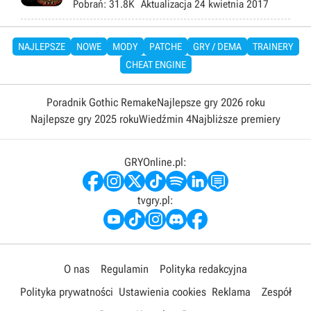
Pobrań:
31.8K
Aktualizacja
24 kwietnia 2017
NAJLEPSZE
NOWE
MODY
PATCHE
GRY / DEMA
TRAINERY
CHEAT ENGINE
Poradnik Gothic Remake
Najlepsze gry 2026 roku
Najlepsze gry 2025 roku
Wiedźmin 4
Najbliższe premiery
GRYOnline.pl:
tvgry.pl:
O nas
Regulamin
Polityka redakcyjna
Polityka prywatności
Ustawienia cookies
Reklama
Zespół