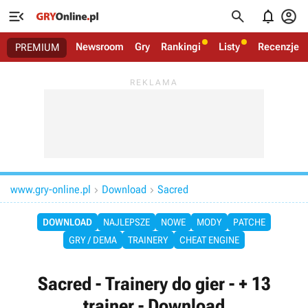




Newsroom
Gry
Rankingi
Listy
Recenzje
PREMIUM
www.gry-online.pl
Download
Sacred


DOWNLOAD
NAJLEPSZE
NOWE
MODY
PATCHE
GRY / DEMA
TRAINERY
CHEAT ENGINE
Sacred - Trainery do gier - + 13
trainer - Download