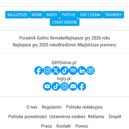
NAJLEPSZE
NOWE
MODY
PATCHE
GRY / DEMA
TRAINERY
CHEAT ENGINE
Poradnik Gothic Remake
Najlepsze gry 2026 roku
Najlepsze gry 2025 roku
Wiedźmin 4
Najbliższe premiery
GRYOnline.pl:
tvgry.pl:
O nas
Regulamin
Polityka redakcyjna
Polityka prywatności
Ustawienia cookies
Reklama
Zespół
Praca
Kontakt
Pomoc