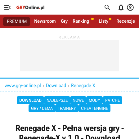




Newsroom
Gry
Rankingi
Listy
Recenzje
PREMIUM
www.gry-online.pl
Download
Renegade X


DOWNLOAD
NAJLEPSZE
NOWE
MODY
PATCHE
GRY / DEMA
TRAINERY
CHEAT ENGINE
Renegade X - Pełna wersja gry -
Renegade-X v.1.0 - Download