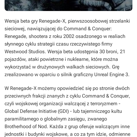
Wersja beta gry
Renegade-X
, pierwszoosobowej strzelanki
sieciowej, nawiązującej do
Command & Conquer:
Renegade
, shootera z roku 2002 osadzonego w realiach
słynnego cyklu strategii czasu rzeczywistego firmy
Westwood Studios. Wersja beta udostępnia 30 broni, 21
pojazdów, ataki powietrzne i nuklearne, które można
wykorzystać w drużynowych walkach sieciowych. Grę
zrealizowano w oparciu o silnik graficzny Unreal Engine 3.
W Renegade-X możemy opowiedzieć się po stronie dwóch
przeciwnych frakcji znanych z cyklu
Command & Conquer
,
czyli wojskowej organizacji walczącej z terroryzmem -
Global Defense Initiative (GDI) - lub tajemniczego kultu
paramilitarnego o globalnym zasięgu, zwanego
Brotherhood of Nod. Każda z grup oferuje walczącym inne
jednostki i budynki wojskowe, a co za tym idzie, odmienne