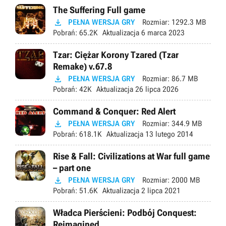
The Suffering Full game

PEŁNA WERSJA GRY
Rozmiar:
1292.3 MB
Pobrań:
65.2K
Aktualizacja
6 marca 2023
Tzar: Ciężar Korony Tzared (Tzar
Remake) v.67.8

PEŁNA WERSJA GRY
Rozmiar:
86.7 MB
Pobrań:
42K
Aktualizacja
26 lipca 2026
Command & Conquer: Red Alert

PEŁNA WERSJA GRY
Rozmiar:
344.9 MB
Pobrań:
618.1K
Aktualizacja
13 lutego 2014
Rise & Fall: Civilizations at War full game
– part one

PEŁNA WERSJA GRY
Rozmiar:
2000 MB
Pobrań:
51.6K
Aktualizacja
2 lipca 2021
Władca Pierścieni: Podbój Conquest:
Reimagined