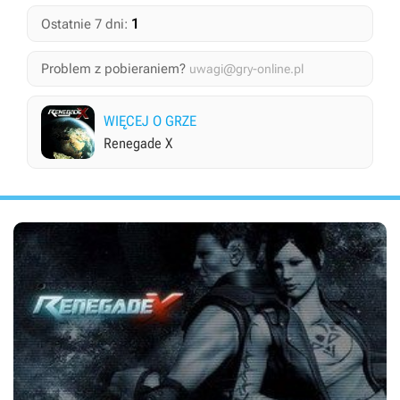
1
Ostatnie 7 dni:
Problem z pobieraniem?
uwagi@gry-online.pl
WIĘCEJ O GRZE
Renegade X