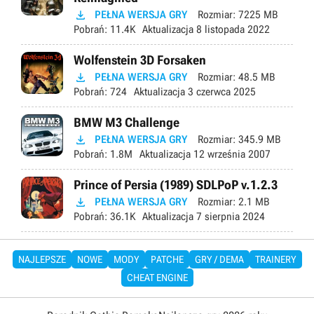

PEŁNA WERSJA GRY
Rozmiar:
7225 MB
Pobrań:
11.4K
Aktualizacja
8 listopada 2022
Wolfenstein 3D Forsaken

PEŁNA WERSJA GRY
Rozmiar:
48.5 MB
Pobrań:
724
Aktualizacja
3 czerwca 2025
BMW M3 Challenge

PEŁNA WERSJA GRY
Rozmiar:
345.9 MB
Pobrań:
1.8M
Aktualizacja
12 września 2007
Prince of Persia (1989) SDLPoP v.1.2.3

PEŁNA WERSJA GRY
Rozmiar:
2.1 MB
Pobrań:
36.1K
Aktualizacja
7 sierpnia 2024
NAJLEPSZE
NOWE
MODY
PATCHE
GRY / DEMA
TRAINERY
CHEAT ENGINE