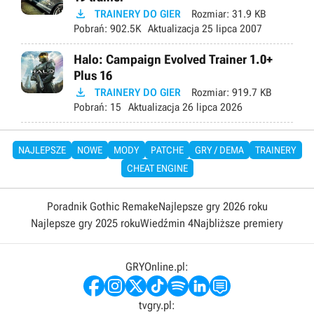

TRAINERY DO GIER
Rozmiar:
31.9 KB
Pobrań:
902.5K
Aktualizacja
25 lipca 2007
Halo: Campaign Evolved Trainer 1.0+
Plus 16

TRAINERY DO GIER
Rozmiar:
919.7 KB
Pobrań:
15
Aktualizacja
26 lipca 2026
NAJLEPSZE
NOWE
MODY
PATCHE
GRY / DEMA
TRAINERY
CHEAT ENGINE
Poradnik Gothic Remake
Najlepsze gry 2026 roku
Najlepsze gry 2025 roku
Wiedźmin 4
Najbliższe premiery
GRYOnline.pl:
tvgry.pl: