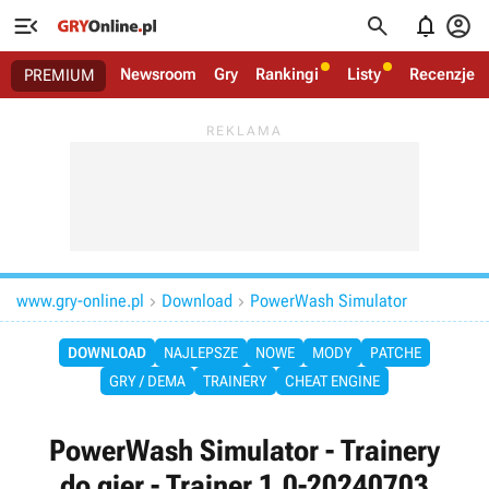




Newsroom
Gry
Rankingi
Listy
Recenzje
PREMIUM
www.gry-online.pl
Download
PowerWash Simulator


DOWNLOAD
NAJLEPSZE
NOWE
MODY
PATCHE
GRY / DEMA
TRAINERY
CHEAT ENGINE
PowerWash Simulator - Trainery
do gier - Trainer 1.0-20240703