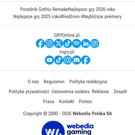
Poradnik Gothic Remake
Najlepsze gry 2026 roku
Najlepsze gry 2025 roku
Wiedźmin 4
Najbliższe premiery
GRYOnline.pl:
tvgry.pl:
O nas
Regulamin
Polityka redakcyjna
Polityka prywatności
Ustawienia cookies
Reklama
Zespół
Praca
Kontakt
Pomoc
Copyright © 2000 -
2026
Webedia Polska SA