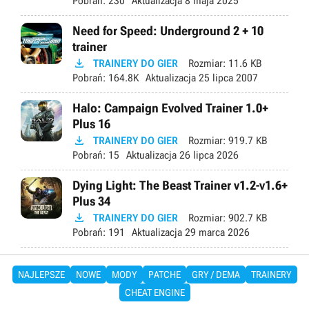
Pobrań:
230
Aktualizacja
8 maja 2025
Need for Speed: Underground 2 + 10
trainer

TRAINERY DO GIER
Rozmiar:
11.6 KB
Pobrań:
164.8K
Aktualizacja
25 lipca 2007
Halo: Campaign Evolved Trainer 1.0+
Plus 16

TRAINERY DO GIER
Rozmiar:
919.7 KB
Pobrań:
15
Aktualizacja
26 lipca 2026
Dying Light: The Beast Trainer v1.2-v1.6+
Plus 34

TRAINERY DO GIER
Rozmiar:
902.7 KB
Pobrań:
191
Aktualizacja
29 marca 2026
NAJLEPSZE
NOWE
MODY
PATCHE
GRY / DEMA
TRAINERY
CHEAT ENGINE