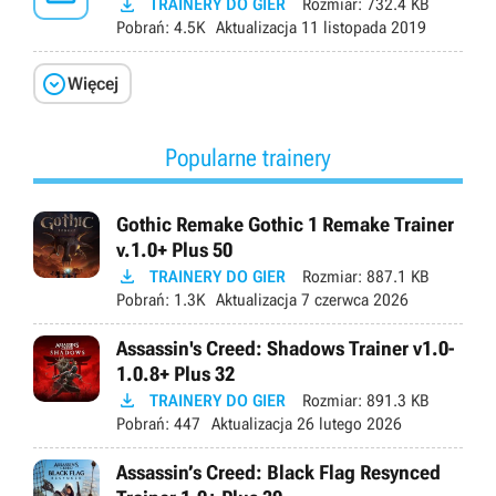

TRAINERY DO GIER
Rozmiar:
732.4 KB
Pobrań:
4.5K
Aktualizacja
11 listopada 2019

Więcej
Popularne trainery
Gothic Remake Gothic 1 Remake Trainer
v.1.0+ Plus 50

TRAINERY DO GIER
Rozmiar:
887.1 KB
Pobrań:
1.3K
Aktualizacja
7 czerwca 2026
Assassin's Creed: Shadows Trainer v1.0-
1.0.8+ Plus 32

TRAINERY DO GIER
Rozmiar:
891.3 KB
Pobrań:
447
Aktualizacja
26 lutego 2026
Assassin’s Creed: Black Flag Resynced