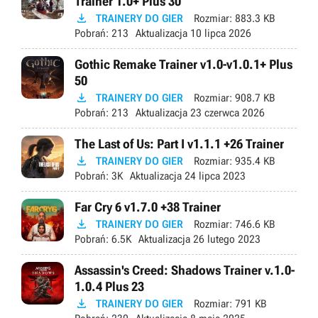
Trainer 1.0+ Plus 30

TRAINERY DO GIER
Rozmiar:
883.3 KB
Pobrań:
213
Aktualizacja
10 lipca 2026
Gothic Remake Trainer v1.0-v1.0.1+ Plus
50

TRAINERY DO GIER
Rozmiar:
908.7 KB
Pobrań:
213
Aktualizacja
23 czerwca 2026
The Last of Us: Part I v1.1.1 +26 Trainer

TRAINERY DO GIER
Rozmiar:
935.4 KB
Pobrań:
3K
Aktualizacja
24 lipca 2023
Far Cry 6 v1.7.0 +38 Trainer

TRAINERY DO GIER
Rozmiar:
746.6 KB
Pobrań:
6.5K
Aktualizacja
26 lutego 2023
Assassin's Creed: Shadows Trainer v.1.0-
1.0.4 Plus 23

TRAINERY DO GIER
Rozmiar:
791 KB