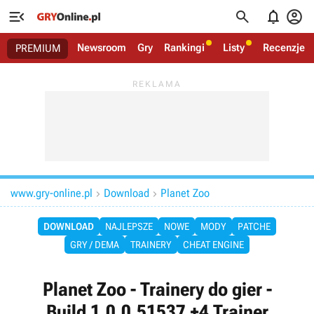




Newsroom
Gry
Rankingi
Listy
Recenzje
PREMIUM
www.gry-online.pl
Download
Planet Zoo


DOWNLOAD
NAJLEPSZE
NOWE
MODY
PATCHE
GRY / DEMA
TRAINERY
CHEAT ENGINE
Planet Zoo - Trainery do gier -
Build 1.0.0.51537 +4 Trainer