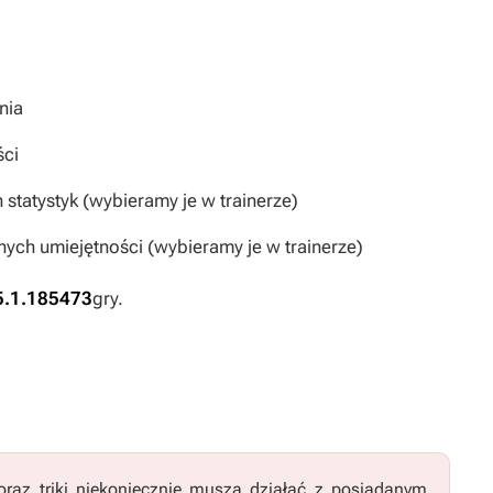
nia
ści
statystyk (wybieramy je w trainerze)
ych umiejętności (wybieramy je w trainerze)
5.1.185473
gry.
raz triki niekoniecznie muszą działać z posiadanym