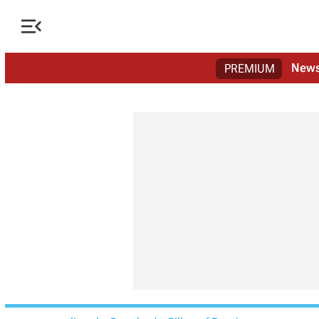

New
PREMIUM