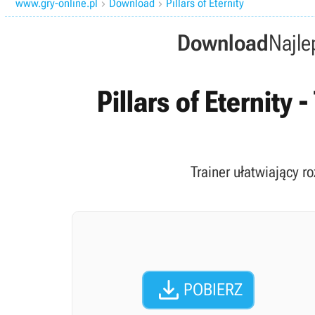
www.gry-online.pl
Download
Pillars of Eternity


Download
Najle
Pillars of Eternity
Trainer ułatwiający ro

POBIERZ