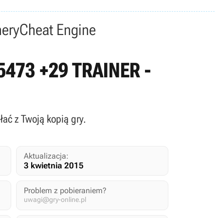
nery
Cheat Engine
185473 +29 TRAINER -
ałać z Twoją kopią gry.
Aktualizacja:
3 kwietnia 2015
Problem z pobieraniem?
uwagi@gry-online.pl