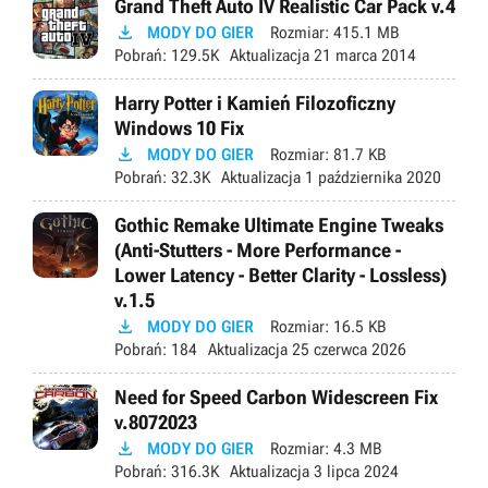
Grand Theft Auto IV Realistic Car Pack v.4

MODY DO GIER
Rozmiar:
415.1 MB
Pobrań:
129.5K
Aktualizacja
21 marca 2014
Harry Potter i Kamień Filozoficzny
Windows 10 Fix

MODY DO GIER
Rozmiar:
81.7 KB
Pobrań:
32.3K
Aktualizacja
1 października 2020
Gothic Remake Ultimate Engine Tweaks
(Anti-Stutters - More Performance -
Lower Latency - Better Clarity - Lossless)
v.1.5

MODY DO GIER
Rozmiar:
16.5 KB
Pobrań:
184
Aktualizacja
25 czerwca 2026
Need for Speed Carbon Widescreen Fix
v.8072023

MODY DO GIER
Rozmiar:
4.3 MB
Pobrań:
316.3K
Aktualizacja
3 lipca 2024