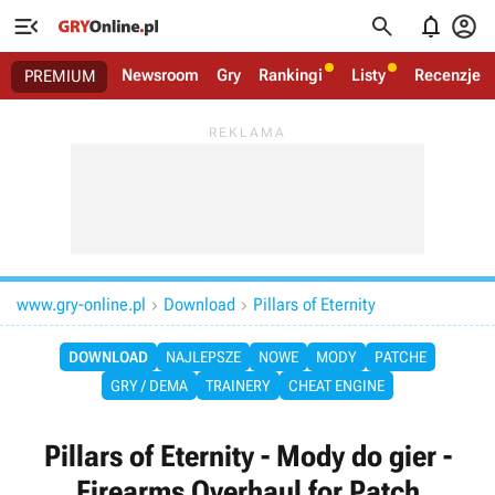




Newsroom
Gry
Rankingi
Listy
Recenzje
PREMIUM
www.gry-online.pl
Download
Pillars of Eternity


DOWNLOAD
NAJLEPSZE
NOWE
MODY
PATCHE
GRY / DEMA
TRAINERY
CHEAT ENGINE
Pillars of Eternity - Mody do gier -
Firearms Overhaul for Patch