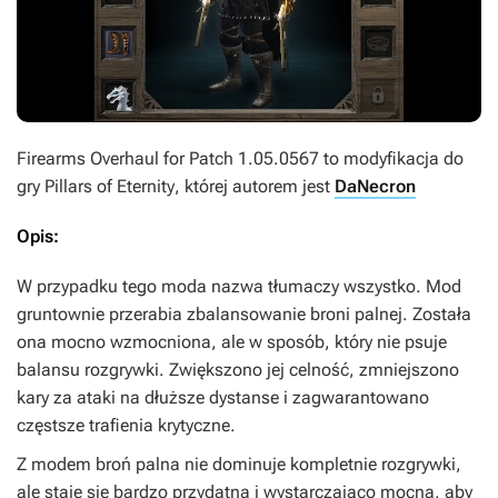
Firearms Overhaul for Patch 1.05.0567
to modyfikacja do
gry
Pillars of Eternity
, której autorem jest
DaNecron
Opis:
W przypadku tego moda nazwa tłumaczy wszystko. Mod
gruntownie przerabia zbalansowanie broni palnej. Została
ona mocno wzmocniona, ale w sposób, który nie psuje
balansu rozgrywki. Zwiększono jej celność, zmniejszono
kary za ataki na dłuższe dystanse i zagwarantowano
częstsze trafienia krytyczne.
Z modem broń palna nie dominuje kompletnie rozgrywki,
ale staje się bardzo przydatna i wystarczająco mocna, aby