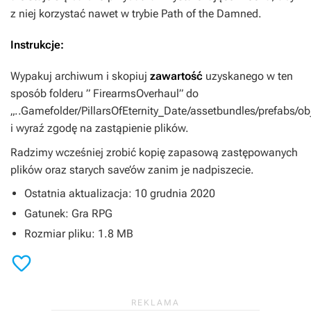
z niej korzystać nawet w trybie Path of the Damned.
Instrukcje:
Wypakuj archiwum i skopiuj
zawartość
uzyskanego w ten
sposób folderu ” FirearmsOverhaul” do
„..Gamefolder/PillarsOfEternity_Date/assetbundles/prefabs/ob
i wyraź zgodę na zastąpienie plików.
Radzimy wcześniej zrobić kopię zapasową zastępowanych
plików oraz starych save’ów zanim je nadpiszecie.
Ostatnia aktualizacja: 10 grudnia 2020
Gatunek: Gra RPG
Rozmiar pliku: 1.8 MB
