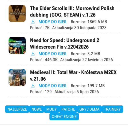
The Elder Scrolls III: Morrowind Polish
dubbing (GOG, STEAM) v.1.26

MODY DO GIER
Rozmiar:
1869.6 MB
Pobrań:
7K
Aktualizacja
30 listopada 2023
Need for Speed: Underground 2
Widescreen Fix v.22042026

MODY DO GIER
Rozmiar:
8.2 MB
Pobrań:
446.3K
Aktualizacja
22 kwietnia 2026
Medieval II: Total War - Królestwa M2EX
v.21.06

MODY DO GIER
Rozmiar:
199.7 MB
Pobrań:
129
Aktualizacja
5 lipca 2026
NAJLEPSZE
NOWE
MODY
PATCHE
GRY / DEMA
TRAINERY
CHEAT ENGINE