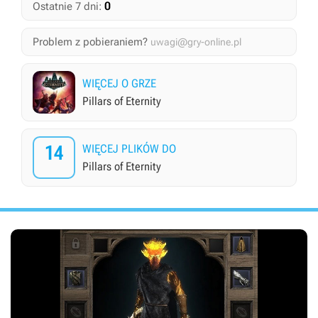
0
Ostatnie 7 dni:
Problem z pobieraniem?
uwagi@gry-online.pl
WIĘCEJ O GRZE
Pillars of Eternity
14
WIĘCEJ PLIKÓW DO
Pillars of Eternity