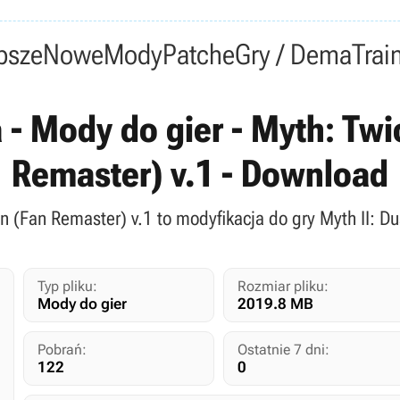
psze
Nowe
Mody
Patche
Gry / Dema
Trai
 - Mody do gier - Myth: Twi
Remaster) v.1 - Download
on (Fan Remaster) v.1 to modyfikacja do gry Myth II: D
Typ pliku:
Rozmiar pliku:
Mody do gier
2019.8 MB
Pobrań:
Ostatnie 7 dni:
122
0