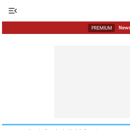

New
PREMIUM