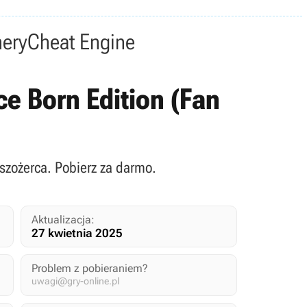
nery
Cheat Engine
ce Born Edition (Fan
uszożerca. Pobierz za darmo.
Aktualizacja:
27 kwietnia 2025
Problem z pobieraniem?
uwagi@gry-online.pl