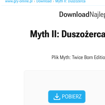
www.gry-online.pl
Download
Myth II: Duszożerca


Download
Najle
Myth II: Duszożerca
Plik Myth: Twice Born Editi

POBIERZ