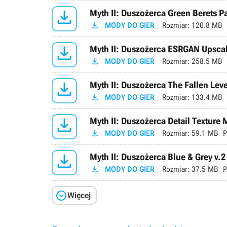

Myth II: Duszożerca Green Berets Pa

MODY DO GIER
Rozmiar:
120.8 MB

Myth II: Duszożerca ESRGAN Upsca

MODY DO GIER
Rozmiar:
258.5 MB

Myth II: Duszożerca The Fallen Leve

MODY DO GIER
Rozmiar:
133.4 MB

Myth II: Duszożerca Detail Texture

MODY DO GIER
Rozmiar:
59.1 MB
P

Myth II: Duszożerca Blue & Grey v.2

MODY DO GIER
Rozmiar:
37.5 MB
P

Więcej