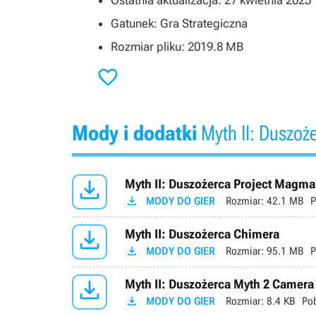
Ostatnia aktualizacja: 27 kwietnia 2025
Gatunek: Gra Strategiczna
Rozmiar pliku: 2019.8 MB

Mody i dodatki
Myth II: Duszoż

Myth II: Duszożerca Project Magma 

MODY DO GIER
Rozmiar:
42.1 MB
P

Myth II: Duszożerca Chimera

MODY DO GIER
Rozmiar:
95.1 MB
P

Myth II: Duszożerca Myth 2 Camera 

MODY DO GIER
Rozmiar:
8.4 KB
Po