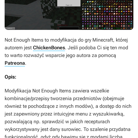
Not Enough Items
to modyfikacja do gry
Minecraft
, której
autorem jest
ChickenBones
. Jeśli podoba Ci się ten mod
to warto rozważyć wsparcie jego autora za pomocą
Patreona
.
Opis:
Modyfikacja
Not Enough Items
zawiera wszelkie
kombinacje/przepisy tworzenia przedmiotów (obejmuje
również te pochodzące z innych modów), a dostęp do nich
jest zapewniony przez intuicyjne menu z wyszukiwarką,
pozwalającą np. sprawdzić w jakich recepturach
wykorzystywany jest dany surowiec. To szalenie przydatna
funkcjonalność, gdyż gdy bawimy się z modami liczba