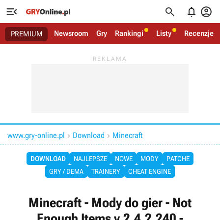




Newsroom
Gry
Rankingi
Listy
Recenzje
PREMIUM
www.gry-online.pl
Download
Minecraft


DOWNLOAD
NAJLEPSZE
NOWE
MODY
PATCHE
GRY / DEMA
TRAINERY
CHEAT ENGINE
Minecraft - Mody do gier - Not
Enough Items v.2.4.2.240 -