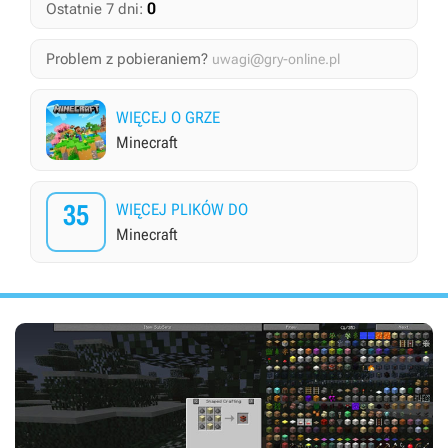
0
Ostatnie 7 dni:
Problem z pobieraniem?
uwagi@gry-online.pl
WIĘCEJ O GRZE
Minecraft
35
WIĘCEJ PLIKÓW DO
Minecraft