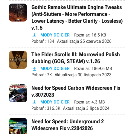
Gothic Remake Ultimate Engine Tweaks
(Anti-Stutters - More Performance -
Lower Latency - Better Clarity - Lossless)
v.1.5

MODY DO GIER
Rozmiar:
16.5 KB
Pobrań:
184
Aktualizacja
25 czerwca 2026
The Elder Scrolls III: Morrowind Polish
dubbing (GOG, STEAM) v.1.26

MODY DO GIER
Rozmiar:
1869.6 MB
Pobrań:
7K
Aktualizacja
30 listopada 2023
Need for Speed Carbon Widescreen Fix
v.8072023

MODY DO GIER
Rozmiar:
4.3 MB
Pobrań:
316.3K
Aktualizacja
3 lipca 2024
Need for Speed: Underground 2
Widescreen Fix v.22042026