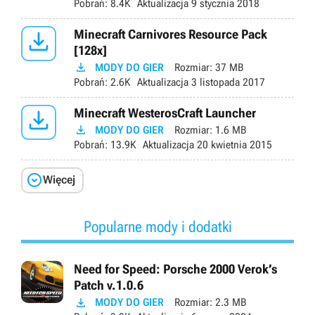
Pobrań:
8.4K
Aktualizacja
9 stycznia 2018

Minecraft Carnivores Resource Pack
[128x]

MODY DO GIER
Rozmiar:
37 MB
Pobrań:
2.6K
Aktualizacja
3 listopada 2017

Minecraft WesterosCraft Launcher

MODY DO GIER
Rozmiar:
1.6 MB
Pobrań:
13.9K
Aktualizacja
20 kwietnia 2015

Więcej
Popularne mody i dodatki
Need for Speed: Porsche 2000 Verok’s
Patch v.1.0.6

MODY DO GIER
Rozmiar:
2.3 MB