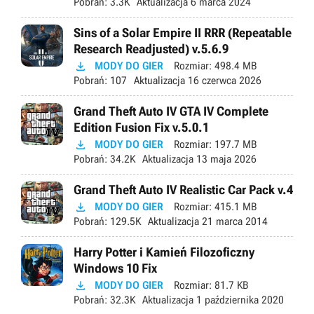
Pobrań:
3.3K
Aktualizacja
6 marca 2024
Sins of a Solar Empire II RRR (Repeatable
Research Readjusted) v.5.6.9

MODY DO GIER
Rozmiar:
498.4 MB
Pobrań:
107
Aktualizacja
16 czerwca 2026
Grand Theft Auto IV GTA IV Complete
Edition Fusion Fix v.5.0.1

MODY DO GIER
Rozmiar:
197.7 MB
Pobrań:
34.2K
Aktualizacja
13 maja 2026
Grand Theft Auto IV Realistic Car Pack v.4

MODY DO GIER
Rozmiar:
415.1 MB
Pobrań:
129.5K
Aktualizacja
21 marca 2014
Harry Potter i Kamień Filozoficzny
Windows 10 Fix

MODY DO GIER
Rozmiar:
81.7 KB
Pobrań:
32.3K
Aktualizacja
1 października 2020