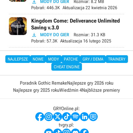

MODY DO GIER
Rozmiar:
8.2 MB
Pobrań:
446.3K
Aktualizacja
22 kwietnia 2026
Kingdom Come: Deliverance Unlimited
Saving v.3.0

MODY DO GIER
Rozmiar:
31.3 KB
Pobrań:
57.3K
Aktualizacja
16 lutego 2025
NAJLEPSZE
NOWE
MODY
PATCHE
GRY / DEMA
TRAINERY
CHEAT ENGINE
Poradnik Gothic Remake
Najlepsze gry 2026 roku
Najlepsze gry 2025 roku
Wiedźmin 4
Najbliższe premiery
GRYOnline.pl:
tvgry.pl: