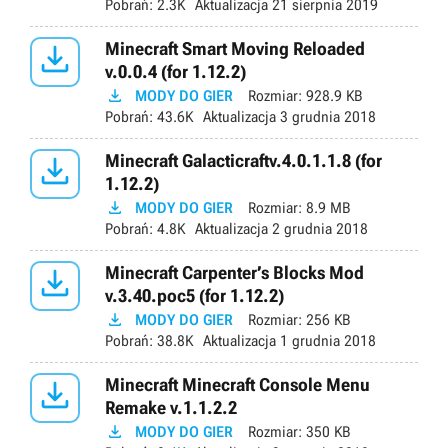
Pobrań:
2.3K
Aktualizacja
21 sierpnia 2019

Minecraft Smart Moving Reloaded
v.0.0.4 (for 1.12.2)

MODY DO GIER
Rozmiar:
928.9 KB
Pobrań:
43.6K
Aktualizacja
3 grudnia 2018

Minecraft Galacticraftv.4.0.1.1.8 (for
1.12.2)

MODY DO GIER
Rozmiar:
8.9 MB
Pobrań:
4.8K
Aktualizacja
2 grudnia 2018

Minecraft Carpenter’s Blocks Mod
v.3.40.poc5 (for 1.12.2)

MODY DO GIER
Rozmiar:
256 KB
Pobrań:
38.8K
Aktualizacja
1 grudnia 2018

Minecraft Minecraft Console Menu
Remake v.1.1.2.2

MODY DO GIER
Rozmiar:
350 KB