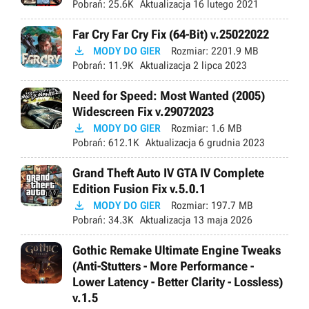
Pobrań:
25.6K
Aktualizacja
16 lutego 2021
Far Cry Far Cry Fix (64-Bit) v.25022022

MODY DO GIER
Rozmiar:
2201.9 MB
Pobrań:
11.9K
Aktualizacja
2 lipca 2023
Need for Speed: Most Wanted (2005)
Widescreen Fix v.29072023

MODY DO GIER
Rozmiar:
1.6 MB
Pobrań:
612.1K
Aktualizacja
6 grudnia 2023
Grand Theft Auto IV GTA IV Complete
Edition Fusion Fix v.5.0.1

MODY DO GIER
Rozmiar:
197.7 MB
Pobrań:
34.3K
Aktualizacja
13 maja 2026
Gothic Remake Ultimate Engine Tweaks
(Anti-Stutters - More Performance -
Lower Latency - Better Clarity - Lossless)
v.1.5