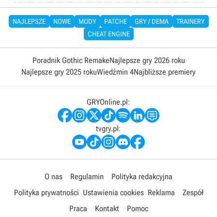
NAJLEPSZE
NOWE
MODY
PATCHE
GRY / DEMA
TRAINERY
CHEAT ENGINE
Poradnik Gothic Remake
Najlepsze gry 2026 roku
Najlepsze gry 2025 roku
Wiedźmin 4
Najbliższe premiery
GRYOnline.pl:
tvgry.pl:
O nas
Regulamin
Polityka redakcyjna
Polityka prywatności
Ustawienia cookies
Reklama
Zespół
Praca
Kontakt
Pomoc