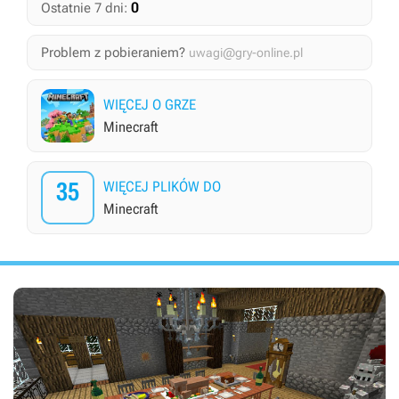
0
Ostatnie 7 dni:
Problem z pobieraniem?
uwagi@gry-online.pl
WIĘCEJ O GRZE
Minecraft
35
WIĘCEJ PLIKÓW DO
Minecraft