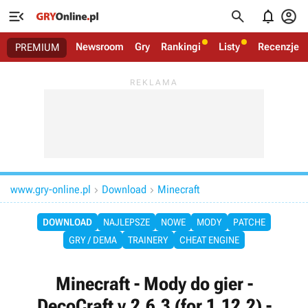




Newsroom
Gry
Rankingi
Listy
Recenzje
PREMIUM
www.gry-online.pl
Download
Minecraft


DOWNLOAD
NAJLEPSZE
NOWE
MODY
PATCHE
GRY / DEMA
TRAINERY
CHEAT ENGINE
Minecraft - Mody do gier -
DecoCraft v.2.6.3 (for 1.12.2) -