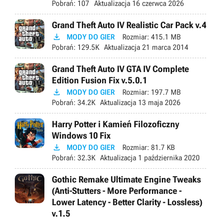
Pobrań:
107
Aktualizacja
16 czerwca 2026
Grand Theft Auto IV Realistic Car Pack v.4

MODY DO GIER
Rozmiar:
415.1 MB
Pobrań:
129.5K
Aktualizacja
21 marca 2014
Grand Theft Auto IV GTA IV Complete
Edition Fusion Fix v.5.0.1

MODY DO GIER
Rozmiar:
197.7 MB
Pobrań:
34.2K
Aktualizacja
13 maja 2026
Harry Potter i Kamień Filozoficzny
Windows 10 Fix

MODY DO GIER
Rozmiar:
81.7 KB
Pobrań:
32.3K
Aktualizacja
1 października 2020
Gothic Remake Ultimate Engine Tweaks
(Anti-Stutters - More Performance -
Lower Latency - Better Clarity - Lossless)
v.1.5