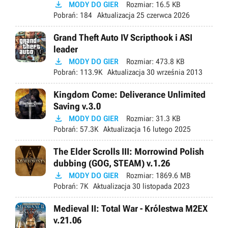

MODY DO GIER
Rozmiar:
16.5 KB
Pobrań:
184
Aktualizacja
25 czerwca 2026
Grand Theft Auto IV Scripthook i ASI
leader

MODY DO GIER
Rozmiar:
473.8 KB
Pobrań:
113.9K
Aktualizacja
30 września 2013
Kingdom Come: Deliverance Unlimited
Saving v.3.0

MODY DO GIER
Rozmiar:
31.3 KB
Pobrań:
57.3K
Aktualizacja
16 lutego 2025
The Elder Scrolls III: Morrowind Polish
dubbing (GOG, STEAM) v.1.26

MODY DO GIER
Rozmiar:
1869.6 MB
Pobrań:
7K
Aktualizacja
30 listopada 2023
Medieval II: Total War - Królestwa M2EX
v.21.06