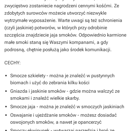
zwycięstwo zostaniecie nagrodzeni cennymi kośćmi. Ze
zdobytych surowców możecie utworzyć niezwykle
wytrzymałe wyposażenie. Warte uwagi są też schronienia
(czyli jaskinie) potworów, w których przy odrobinie
szczęścia znajdziecie jaja smoków. Odpowiednio karmione
małe smoki staną się Waszymi kompanami, a gdy
podrosną, chętnie posłużą jako środek komunikacji.
CECHY:
Smocze szkielety - można je znaleźć w pustynnych
biomach i użyć do zebrania kilku kości
Gniazda i jaskinie smoków - gdzie można walczyć ze
smokami i znaleźć wielkie skarby.
Smocze jaja - można je znaleźć w smoczych jaskiniach
Oswajanie i ujeżdżanie smoków - możesz dosiadać
oswojonych smoków, a nawet je opancerzyć
Smoczy ekwipunek - wytwarzaj narzędzia i broń ze