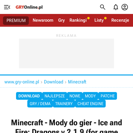




Newsroom
Gry
Rankingi
Listy
Recenzje
PREMIUM
www.gry-online.pl
Download
Minecraft


DOWNLOAD
NAJLEPSZE
NOWE
MODY
PATCHE
GRY / DEMA
TRAINERY
CHEAT ENGINE
Minecraft - Mody do gier - Ice and
Fire: Dragons v.2.1.9 (for game