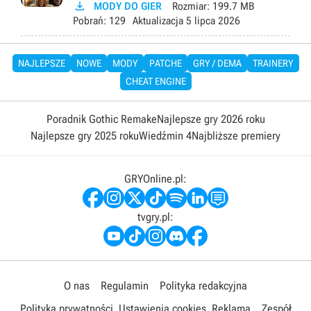

MODY DO GIER
Rozmiar:
199.7 MB
Pobrań:
129
Aktualizacja
5 lipca 2026
NAJLEPSZE
NOWE
MODY
PATCHE
GRY / DEMA
TRAINERY
CHEAT ENGINE
Poradnik Gothic Remake
Najlepsze gry 2026 roku
Najlepsze gry 2025 roku
Wiedźmin 4
Najbliższe premiery
GRYOnline.pl:
tvgry.pl:
O nas
Regulamin
Polityka redakcyjna
Polityka prywatności
Ustawienia cookies
Reklama
Zespół