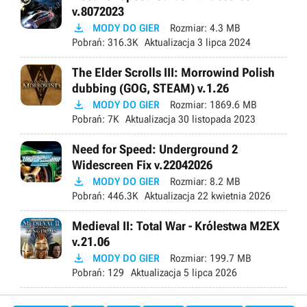
v.8072023

MODY DO GIER
Rozmiar:
4.3 MB
Pobrań:
316.3K
Aktualizacja
3 lipca 2024
The Elder Scrolls III: Morrowind Polish
dubbing (GOG, STEAM) v.1.26

MODY DO GIER
Rozmiar:
1869.6 MB
Pobrań:
7K
Aktualizacja
30 listopada 2023
Need for Speed: Underground 2
Widescreen Fix v.22042026

MODY DO GIER
Rozmiar:
8.2 MB
Pobrań:
446.3K
Aktualizacja
22 kwietnia 2026
Medieval II: Total War - Królestwa M2EX
v.21.06

MODY DO GIER
Rozmiar:
199.7 MB
Pobrań:
129
Aktualizacja
5 lipca 2026