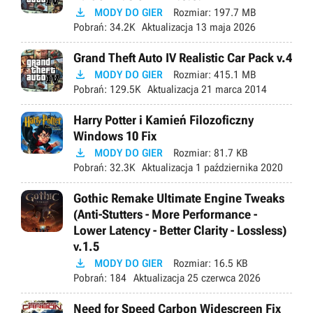

MODY DO GIER
Rozmiar:
197.7 MB
Pobrań:
34.2K
Aktualizacja
13 maja 2026
Grand Theft Auto IV Realistic Car Pack v.4

MODY DO GIER
Rozmiar:
415.1 MB
Pobrań:
129.5K
Aktualizacja
21 marca 2014
Harry Potter i Kamień Filozoficzny
Windows 10 Fix

MODY DO GIER
Rozmiar:
81.7 KB
Pobrań:
32.3K
Aktualizacja
1 października 2020
Gothic Remake Ultimate Engine Tweaks
(Anti-Stutters - More Performance -
Lower Latency - Better Clarity - Lossless)
v.1.5

MODY DO GIER
Rozmiar:
16.5 KB
Pobrań:
184
Aktualizacja
25 czerwca 2026
Need for Speed Carbon Widescreen Fix