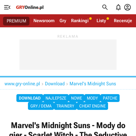




Newsroom
Gry
Rankingi
Listy
Recenzje
PREMIUM
www.gry-online.pl
Download
Marvel's Midnight Suns


DOWNLOAD
NAJLEPSZE
NOWE
MODY
PATCHE
GRY / DEMA
TRAINERY
CHEAT ENGINE
Marvel's Midnight Suns - Mody do
gier - Scarlet Witch - The Seductive