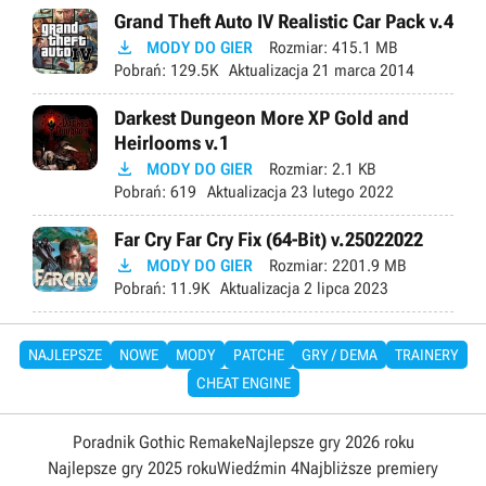
Grand Theft Auto IV Realistic Car Pack v.4

MODY DO GIER
Rozmiar:
415.1 MB
Pobrań:
129.5K
Aktualizacja
21 marca 2014
Darkest Dungeon More XP Gold and
Heirlooms v.1

MODY DO GIER
Rozmiar:
2.1 KB
Pobrań:
619
Aktualizacja
23 lutego 2022
Far Cry Far Cry Fix (64-Bit) v.25022022

MODY DO GIER
Rozmiar:
2201.9 MB
Pobrań:
11.9K
Aktualizacja
2 lipca 2023
NAJLEPSZE
NOWE
MODY
PATCHE
GRY / DEMA
TRAINERY
CHEAT ENGINE
Poradnik Gothic Remake
Najlepsze gry 2026 roku
Najlepsze gry 2025 roku
Wiedźmin 4
Najbliższe premiery