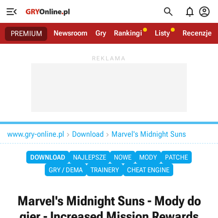




Newsroom
Gry
Rankingi
Listy
Recenzje
PREMIUM
www.gry-online.pl
Download
Marvel's Midnight Suns


DOWNLOAD
NAJLEPSZE
NOWE
MODY
PATCHE
GRY / DEMA
TRAINERY
CHEAT ENGINE
Marvel's Midnight Suns - Mody do
gier - Increased Mission Rewards