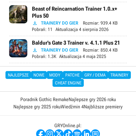
Beast of Reincarnation Trainer 1.0.x+
Plus 50

TRAINERY DO GIER
Rozmiar:
939.4 KB
Pobrań:
11
Aktualizacja
4 sierpnia 2026
Baldur's Gate 3 Trainer v. 4.1.1 Plus 21

TRAINERY DO GIER
Rozmiar:
850.4 KB
Pobrań:
1.3K
Aktualizacja
4 maja 2025
NAJLEPSZE
NOWE
MODY
PATCHE
GRY / DEMA
TRAINERY
CHEAT ENGINE
Poradnik Gothic Remake
Najlepsze gry 2026 roku
Najlepsze gry 2025 roku
Wiedźmin 4
Najbliższe premiery
GRYOnline.pl: