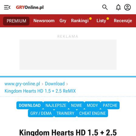




Newsroom
Gry
Rankingi
Listy
Recenzje
PREMIUM
www.gry-online.pl
Download


Kingdom Hearts HD 1.5 + 2.5 ReMIX
DOWNLOAD
NAJLEPSZE
NOWE
MODY
PATCHE
GRY / DEMA
TRAINERY
CHEAT ENGINE
Kingdom Hearts HD 1.5 + 2.5