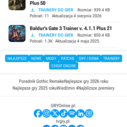
Plus 50

TRAINERY DO GIER
Rozmiar:
939.4 KB
Pobrań:
11
Aktualizacja
4 sierpnia 2026
Baldur's Gate 3 Trainer v. 4.1.1 Plus 21

TRAINERY DO GIER
Rozmiar:
850.4 KB
Pobrań:
1.3K
Aktualizacja
4 maja 2025
NAJLEPSZE
NOWE
MODY
PATCHE
GRY / DEMA
TRAINERY
CHEAT ENGINE
Poradnik Gothic Remake
Najlepsze gry 2026 roku
Najlepsze gry 2025 roku
Wiedźmin 4
Najbliższe premiery
GRYOnline.pl:
tvgry.pl: