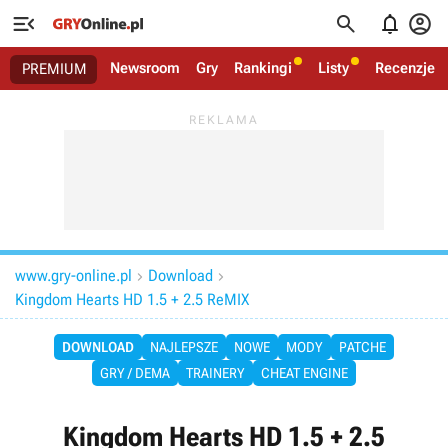




Newsroom
Gry
Rankingi
Listy
Recenzje
PREMIUM
www.gry-online.pl
Download


Kingdom Hearts HD 1.5 + 2.5 ReMIX
DOWNLOAD
NAJLEPSZE
NOWE
MODY
PATCHE
GRY / DEMA
TRAINERY
CHEAT ENGINE
Kingdom Hearts HD 1.5 + 2.5