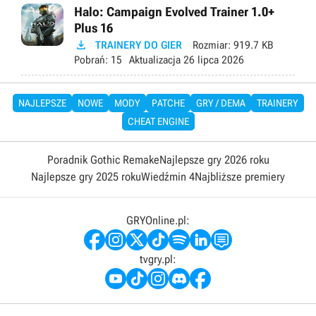
Halo: Campaign Evolved Trainer 1.0+
Plus 16

TRAINERY DO GIER
Rozmiar:
919.7 KB
Pobrań:
15
Aktualizacja
26 lipca 2026
NAJLEPSZE
NOWE
MODY
PATCHE
GRY / DEMA
TRAINERY
CHEAT ENGINE
Poradnik Gothic Remake
Najlepsze gry 2026 roku
Najlepsze gry 2025 roku
Wiedźmin 4
Najbliższe premiery
GRYOnline.pl:
tvgry.pl: