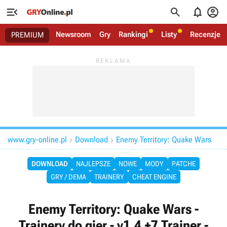




Newsroom
Gry
Rankingi
Listy
Recenzje
PREMIUM
www.gry-online.pl
Download
Enemy Territory: Quake Wars


DOWNLOAD
NAJLEPSZE
NOWE
MODY
PATCHE
GRY / DEMA
TRAINERY
CHEAT ENGINE
Enemy Territory: Quake Wars -
Trainery do gier - v1.4 +7 Trainer -