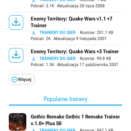
Pobrań:
3.1K
Aktualizacja
28 lipca 2008

Enemy Territory: Quake Wars v1.1 +7
Trainer

TRAINERY DO GIER
Rozmiar:
201.1 KB
Pobrań:
2K
Aktualizacja
9 listopada 2007

Enemy Territory: Quake Wars +3 Trainer

TRAINERY DO GIER
Rozmiar:
99.8 KB
Pobrań:
1.5K
Aktualizacja
17 października 2007

Więcej
Popularne trainery
Gothic Remake Gothic 1 Remake Trainer
v.1.0+ Plus 50

TRAINERY DO GIER
Rozmiar:
887.1 KB