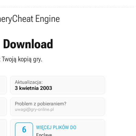
nery
Cheat Engine
 - Download
z Twoją kopią gry.
Aktualizacja:
3 kwietnia 2003
Problem z pobieraniem?
uwagi@gry-online.pl
6
WIĘCEJ PLIKÓW DO
Enclave