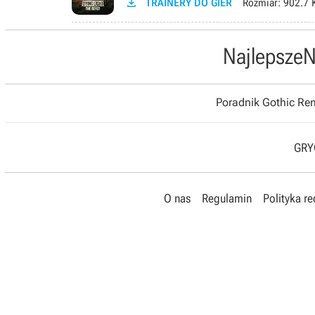

TRAINERY DO GIER
Rozmiar:
902.7 
Najlepsze
N
Poradnik Gothic R
GRYO
O nas
Regulamin
Polityka r