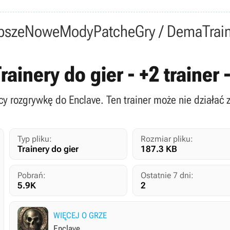
psze
Nowe
Mody
Patche
Gry / Dema
Trai
Trainery do gier - +2 trainer
cy rozgrywkę do Enclave. Ten trainer może nie działać 
Typ pliku:
Rozmiar pliku:
Trainery do gier
187.3 KB
Pobrań:
Ostatnie 7 dni:
5.9K
2
WIĘCEJ O GRZE
Enclave