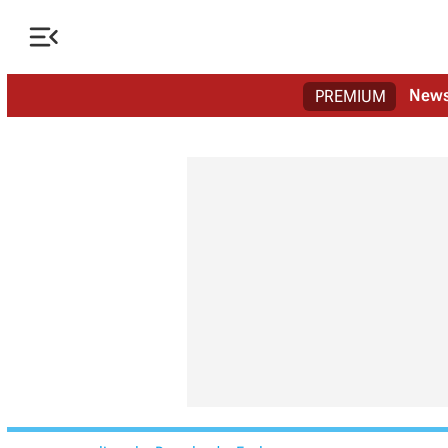

New
PREMIUM