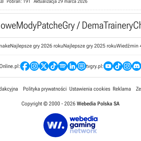
KB
Pobrań:
191
Aktualizacja
29 marca 2026
owe
Mody
Patche
Gry / Dema
Trainery
C
emake
Najlepsze gry 2026 roku
Najlepsze gry 2025 roku
Wiedźmin 
nline.pl:
tvgry.pl:
edakcyjna
Polityka prywatności
Ustawienia cookies
Reklama
Ze
Copyright © 2000 -
2026
Webedia Polska SA