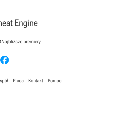
heat Engine
4
Najbliższe premiery
spół
Praca
Kontakt
Pomoc