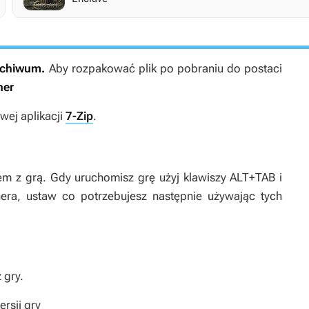
archiwum.
Aby rozpakować plik po pobraniu do postaci
ner
ej aplikacji
7-Zip
.
zem z grą. Gdy uruchomisz grę użyj klawiszy ALT+TAB i
era, ustaw co potrzebujesz następnie używając tych
 gry.
rsji gry