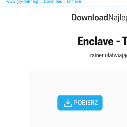
www.gry-online.pl
Download
Enclave


Download
Najle
Enclave - 
Trainer ułatwiają

POBIERZ