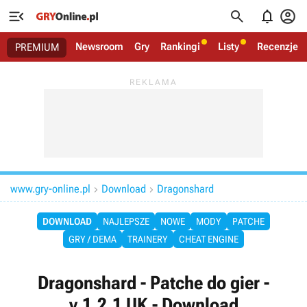




Newsroom
Gry
Rankingi
Listy
Recenzje
PREMIUM
www.gry-online.pl
Download
Dragonshard


DOWNLOAD
NAJLEPSZE
NOWE
MODY
PATCHE
GRY / DEMA
TRAINERY
CHEAT ENGINE
Dragonshard - Patche do gier -
v.1.2.1 UK - Download