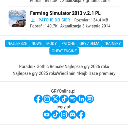
Pobrań:
642.3K
Aktualizacja
7 grudnia 2005
Farming Simulator 2013 v.2.1 PL

PATCHE DO GIER
Rozmiar:
134.4 MB
Pobrań:
140.7K
Aktualizacja
3 kwietnia 2014
NAJLEPSZE
NOWE
MODY
PATCHE
GRY / DEMA
TRAINERY
CHEAT ENGINE
Poradnik Gothic Remake
Najlepsze gry 2026 roku
Najlepsze gry 2025 roku
Wiedźmin 4
Najbliższe premiery
GRYOnline.pl:
tvgry.pl: