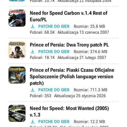
Pobrań:
20.7K
Aktualizacja
22 listopada 2004
Need for Speed Carbon v.1.4 Rest of
Euro/PL

PATCHE DO GIER
Rozmiar:
25.8 MB
Pobrań:
68.5K
Aktualizacja
13 czerwca 2007
Prince of Persia: Dwa Trony patch PL

PATCHE DO GIER
Rozmiar:
374.6 MB
Pobrań:
18.1K
Aktualizacja
21 lutego 2007
Prince of Persia: Piaski Czasu Oficjalne
Spolszczenie (Polish language version
patch)

PATCHE DO GIER
Rozmiar:
711.3 MB
Pobrań:
353
Aktualizacja
25 stycznia 2026
Need for Speed: Most Wanted (2005)
v.1.3

PATCHE DO GIER
Rozmiar:
12.2 MB