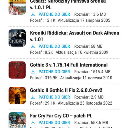
Cesarz: Narodziny Państwa Środka
v.1.0.1 PL

PATCHE DO GIER
Rozmiar:
13.6 MB
Pobrań:
12.1K
Aktualizacja
17 sierpnia 2005
Kroniki Riddicka: Assault on Dark Athena
v.1.01

PATCHE DO GIER
Rozmiar:
68 MB
Pobrań:
8.2K
Aktualizacja
16 kwietnia 2009
Gothic 3 v.1.75.14 Full International

PATCHE DO GIER
Rozmiar:
1515.4 MB
Pobrań:
316.9K
Aktualizacja
11 czerwca 2010
Gothic II Gothic II Fix 2.6.0.0-rev2

PATCHE DO GIER
Rozmiar:
2.9 MB
Pobrań:
29.1K
Aktualizacja
23 listopada 2022
Far Cry Far Cry CD – patch PL

PATCHE DO GIER
Rozmiar:
658.6 MB