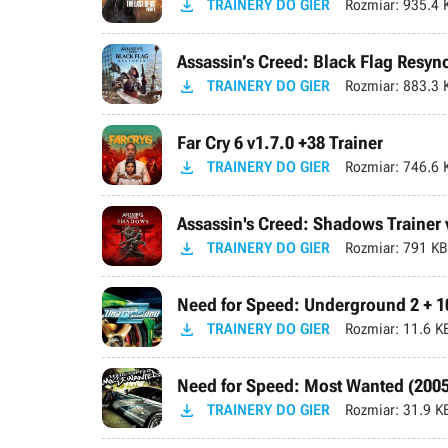

TRAINERY DO GIER
Rozmiar:
935.4 
Assassin’s Creed: Black Flag Resync

TRAINERY DO GIER
Rozmiar:
883.3 
Far Cry 6 v1.7.0 +38 Trainer

TRAINERY DO GIER
Rozmiar:
746.6 
Assassin's Creed: Shadows Trainer v

TRAINERY DO GIER
Rozmiar:
791 KB
Need for Speed: Underground 2 + 10

TRAINERY DO GIER
Rozmiar:
11.6 K
Need for Speed: Most Wanted (2005)

TRAINERY DO GIER
Rozmiar:
31.9 K