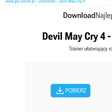
www.gry-online.pl
Download
Devil May Cry 4


Download
Najle
Devil May Cry 4 -
Trainer ułatwiający r

POBIERZ