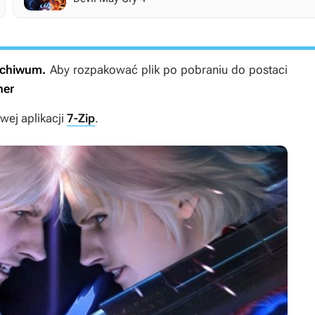
archiwum.
Aby rozpakować plik po pobraniu do postaci
ner
ej aplikacji
7-Zip
.