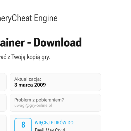
nery
Cheat Engine
Trainer - Download
łać z Twoją kopią gry.
Aktualizacja:
3 marca 2009
Problem z pobieraniem?
uwagi@gry-online.pl
8
WIĘCEJ PLIKÓW DO
Devil May Cry 4