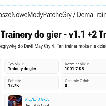
psze
Nowe
Mody
Patche
Gry / Dema
Trai
 Trainery do gier - v1.1 +2 
ozgrywkę do Devil May Cry 4. Ten trainer może nie dzia
Typ pliku:
Rozmiar pliku:
Trainery do gier
1001.7 KB
Pobrań:
Ostatnie 7 dni:
13.7K
0
WIĘCEJ O GRZE
Devil May Cry 4