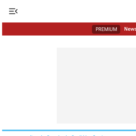

New
PREMIUM