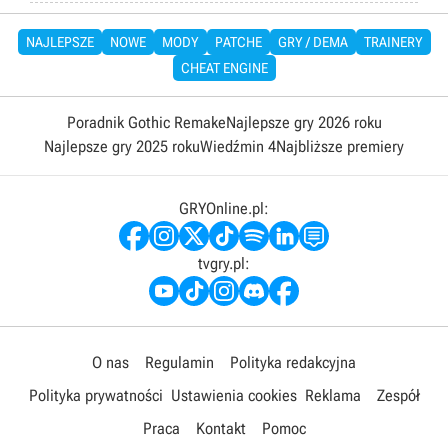
NAJLEPSZE
NOWE
MODY
PATCHE
GRY / DEMA
TRAINERY
CHEAT ENGINE
Poradnik Gothic Remake
Najlepsze gry 2026 roku
Najlepsze gry 2025 roku
Wiedźmin 4
Najbliższe premiery
GRYOnline.pl:
tvgry.pl:
O nas
Regulamin
Polityka redakcyjna
Polityka prywatności
Ustawienia cookies
Reklama
Zespół
Praca
Kontakt
Pomoc