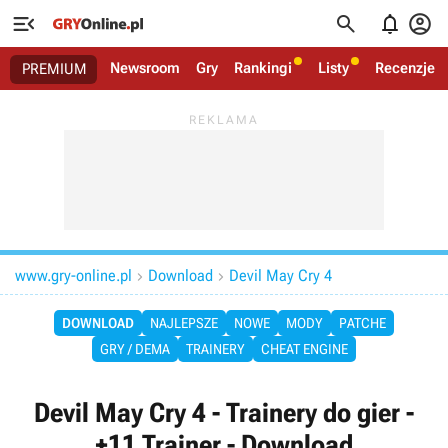




Newsroom
Gry
Rankingi
Listy
Recenzje
PREMIUM
www.gry-online.pl
Download
Devil May Cry 4


DOWNLOAD
NAJLEPSZE
NOWE
MODY
PATCHE
GRY / DEMA
TRAINERY
CHEAT ENGINE
Devil May Cry 4 - Trainery do gier -
+11 Trainer - Download