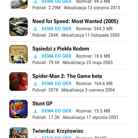

DEMA DO GIER
Rozmiar:
94.3 MB
Pobrań:
2.29M
Aktualizacja
13 sierpnia 2013
Need for Speed: Most Wanted (2005)

DEMA DO GIER
Rozmiar:
544.3 MB
Pobrań:
284K
Aktualizacja
11 listopada 2005
Sąsiedzi z Piekła Rodem

DEMA DO GIER
Rozmiar:
18.6 MB
Pobrań:
79.5K
Aktualizacja
23 maja 2003
Spider-Man 2: The Game beta

DEMA DO GIER
Rozmiar:
164.6 MB
Pobrań:
307K
Aktualizacja
3 czerwca 2004
Stunt GP

DEMA DO GIER
Rozmiar:
15.5 MB
Pobrań:
17.3K
Aktualizacja
17 stycznia 2001
Twierdza: Krzyżowiec