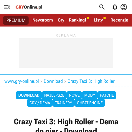




Newsroom
Gry
Rankingi
Listy
Recenzje
PREMIUM
www.gry-online.pl
Download
Crazy Taxi 3: High Roller


DOWNLOAD
NAJLEPSZE
NOWE
MODY
PATCHE
GRY / DEMA
TRAINERY
CHEAT ENGINE
Crazy Taxi 3: High Roller - Dema
do gier - Download