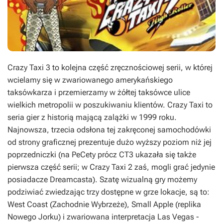
Crazy Taxi 3 to kolejna część zręcznościowej serii, w której
wcielamy się w zwariowanego amerykańskiego
taksówkarza i przemierzamy w żółtej taksówce ulice
wielkich metropolii w poszukiwaniu klientów. Crazy Taxi to
seria gier z historią mającą zalążki w 1999 roku.
Najnowsza, trzecia odsłona tej zakręconej samochodówki
od strony graficznej prezentuje dużo wyższy poziom niż jej
poprzedniczki (na PeCety prócz CT3 ukazała się także
pierwsza część serii; w Crazy Taxi 2 zaś, mogli grać jedynie
posiadacze Dreamcasta). Szatę wizualną gry możemy
podziwiać zwiedzając trzy dostępne w grze lokacje, są to:
West Coast (Zachodnie Wybrzeże), Small Apple (replika
Nowego Jorku) i zwariowana interpretacja Las Vegas -