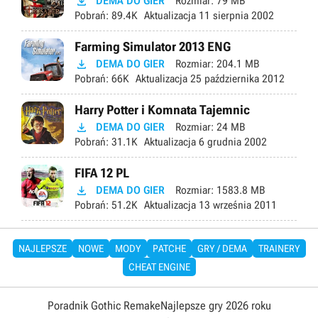

DEMA DO GIER
Rozmiar:
79 MB
Pobrań:
89.4K
Aktualizacja
11 sierpnia 2002
Farming Simulator 2013 ENG

DEMA DO GIER
Rozmiar:
204.1 MB
Pobrań:
66K
Aktualizacja
25 października 2012
Harry Potter i Komnata Tajemnic

DEMA DO GIER
Rozmiar:
24 MB
Pobrań:
31.1K
Aktualizacja
6 grudnia 2002
FIFA 12 PL

DEMA DO GIER
Rozmiar:
1583.8 MB
Pobrań:
51.2K
Aktualizacja
13 września 2011
NAJLEPSZE
NOWE
MODY
PATCHE
GRY / DEMA
TRAINERY
CHEAT ENGINE
Poradnik Gothic Remake
Najlepsze gry 2026 roku