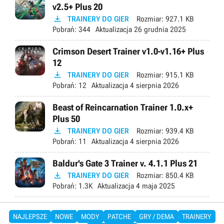
v2.5+ Plus 20

TRAINERY DO GIER
Rozmiar:
927.1 KB
Pobrań:
344
Aktualizacja
26 grudnia 2025
Crimson Desert Trainer v1.0-v1.16+ Plus
12

TRAINERY DO GIER
Rozmiar:
915.1 KB
Pobrań:
12
Aktualizacja
4 sierpnia 2026
Beast of Reincarnation Trainer 1.0.x+
Plus 50

TRAINERY DO GIER
Rozmiar:
939.4 KB
Pobrań:
11
Aktualizacja
4 sierpnia 2026
Baldur's Gate 3 Trainer v. 4.1.1 Plus 21

TRAINERY DO GIER
Rozmiar:
850.4 KB
Pobrań:
1.3K
Aktualizacja
4 maja 2025
NAJLEPSZE
NOWE
MODY
PATCHE
GRY / DEMA
TRAINERY