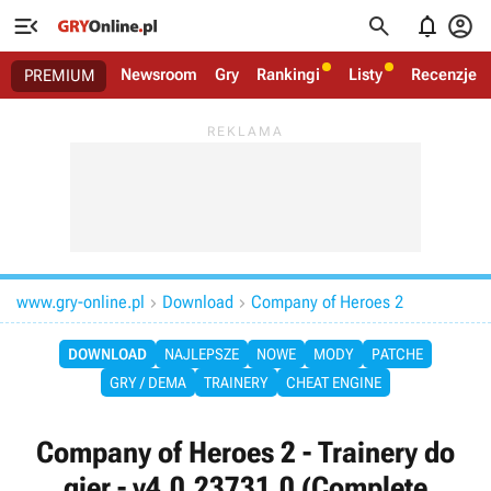




Newsroom
Gry
Rankingi
Listy
Recenzje
PREMIUM
www.gry-online.pl
Download
Company of Heroes 2


DOWNLOAD
NAJLEPSZE
NOWE
MODY
PATCHE
GRY / DEMA
TRAINERY
CHEAT ENGINE
Company of Heroes 2 - Trainery do
gier - v4.0.23731.0 (Complete