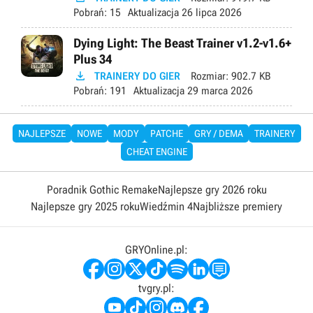
Pobrań:
15
Aktualizacja
26 lipca 2026
Dying Light: The Beast Trainer v1.2-v1.6+
Plus 34

TRAINERY DO GIER
Rozmiar:
902.7 KB
Pobrań:
191
Aktualizacja
29 marca 2026
NAJLEPSZE
NOWE
MODY
PATCHE
GRY / DEMA
TRAINERY
CHEAT ENGINE
Poradnik Gothic Remake
Najlepsze gry 2026 roku
Najlepsze gry 2025 roku
Wiedźmin 4
Najbliższe premiery
GRYOnline.pl:
tvgry.pl: