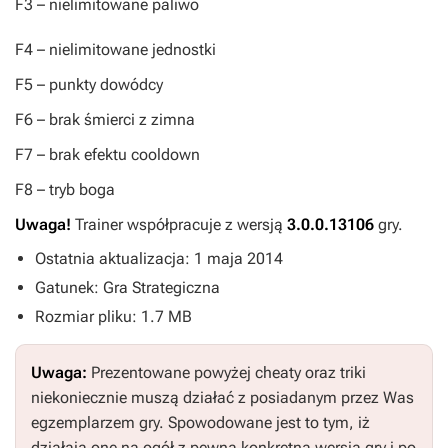
F3
– nielimitowane paliwo
F4
– nielimitowane jednostki
F5
– punkty dowódcy
F6
– brak śmierci z zimna
F7
– brak efektu cooldown
F8
– tryb boga
Uwaga!
Trainer współpracuje z wersją
3.0.0.13106
gry.
Ostatnia aktualizacja: 1 maja 2014
Gatunek: Gra Strategiczna
Rozmiar pliku: 1.7 MB
Uwaga:
Prezentowane powyżej cheaty oraz triki
niekoniecznie muszą działać z posiadanym przez Was
egzemplarzem gry. Spowodowane jest to tym, iż
działają one na ogół z pewną konkretną wersją gry i po