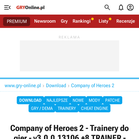




Newsroom
Gry
Rankingi
Listy
Recenzje
PREMIUM
www.gry-online.pl
Download
Company of Heroes 2


DOWNLOAD
NAJLEPSZE
NOWE
MODY
PATCHE
GRY / DEMA
TRAINERY
CHEAT ENGINE
Company of Heroes 2 - Trainery do
gier - v3.0.0.13106 +8 TRAINER -