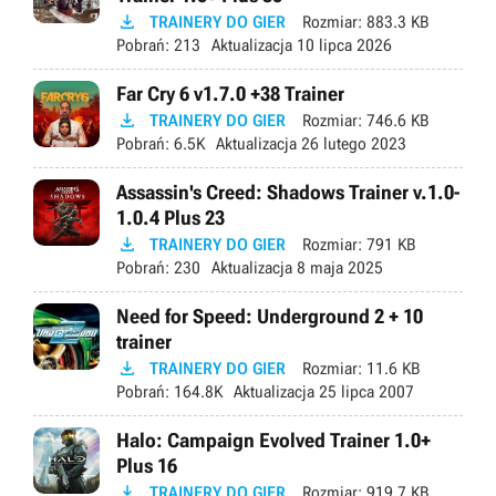

TRAINERY DO GIER
Rozmiar:
883.3 KB
Pobrań:
213
Aktualizacja
10 lipca 2026
Far Cry 6 v1.7.0 +38 Trainer

TRAINERY DO GIER
Rozmiar:
746.6 KB
Pobrań:
6.5K
Aktualizacja
26 lutego 2023
Assassin's Creed: Shadows Trainer v.1.0-
1.0.4 Plus 23

TRAINERY DO GIER
Rozmiar:
791 KB
Pobrań:
230
Aktualizacja
8 maja 2025
Need for Speed: Underground 2 + 10
trainer

TRAINERY DO GIER
Rozmiar:
11.6 KB
Pobrań:
164.8K
Aktualizacja
25 lipca 2007
Halo: Campaign Evolved Trainer 1.0+
Plus 16

TRAINERY DO GIER
Rozmiar:
919.7 KB