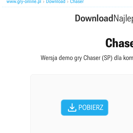
www.gry-online.pl
Download
Chaser


Download
Najle
Chase
Wersja demo gry Chaser (SP) dla kom

POBIERZ