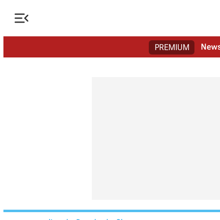

New
PREMIUM