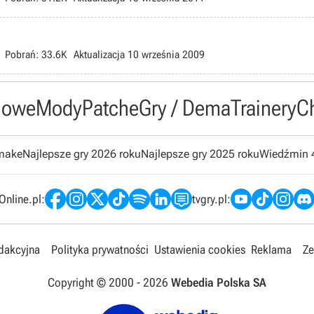
Pobrań:
33.6K
Aktualizacja
10 września 2009
owe
Mody
Patche
Gry / Dema
Trainery
C
emake
Najlepsze gry 2026 roku
Najlepsze gry 2025 roku
Wiedźmin 
nline.pl:
tvgry.pl:
edakcyjna
Polityka prywatności
Ustawienia cookies
Reklama
Ze
Copyright © 2000 -
2026
Webedia Polska SA