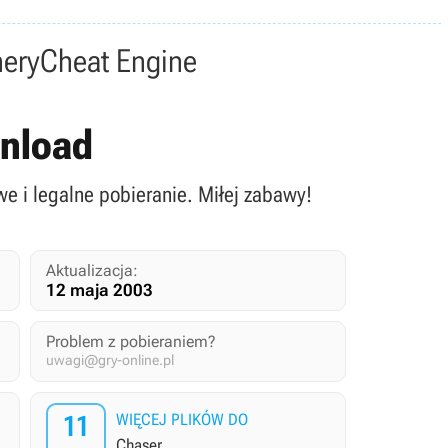
nery
Cheat Engine
wnload
 i legalne pobieranie. Miłej zabawy!
Aktualizacja:
12 maja 2003
Problem z pobieraniem?
uwagi@gry-online.pl
11
WIĘCEJ PLIKÓW DO
Chaser