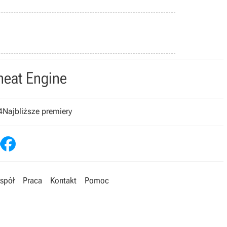
heat Engine
4
Najbliższe premiery
spół
Praca
Kontakt
Pomoc