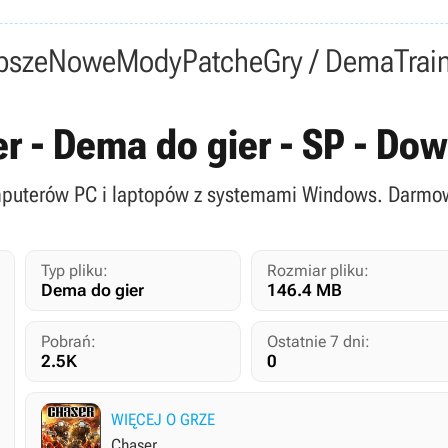
psze
Nowe
Mody
Patche
Gry / Dema
Trai
r - Dema do gier - SP - Do
puterów PC i laptopów z systemami Windows. Darmowe
Typ pliku:
Rozmiar pliku:
Dema do gier
146.4 MB
Pobrań:
Ostatnie 7 dni:
2.5K
0
WIĘCEJ O GRZE
Chaser