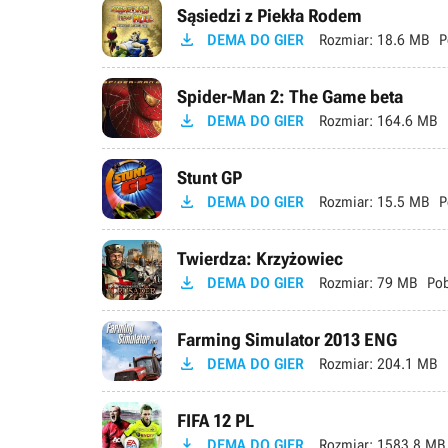
Sąsiedzi z Piekła Rodem

DEMA DO GIER
Rozmiar:
18.6 MB
P
Spider-Man 2: The Game beta

DEMA DO GIER
Rozmiar:
164.6 MB
Stunt GP

DEMA DO GIER
Rozmiar:
15.5 MB
P
Twierdza: Krzyżowiec

DEMA DO GIER
Rozmiar:
79 MB
Pob
Farming Simulator 2013 ENG

DEMA DO GIER
Rozmiar:
204.1 MB
FIFA 12 PL

DEMA DO GIER
Rozmiar:
1583.8 MB