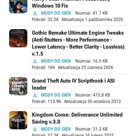
Windows 10 Fix

MODY DO GIER
Rozmiar:
81.7 KB
Pobrań:
32.3K
Aktualizacja
1 października 2020
Gothic Remake Ultimate Engine Tweaks
(Anti-Stutters - More Performance -
Lower Latency - Better Clarity - Lossless)
v.1.5

MODY DO GIER
Rozmiar:
16.5 KB
Pobrań:
184
Aktualizacja
25 czerwca 2026
Grand Theft Auto IV Scripthook i ASI
leader

MODY DO GIER
Rozmiar:
473.8 KB
Pobrań:
113.9K
Aktualizacja
30 września 2013
Kingdom Come: Deliverance Unlimited
Saving v.3.0

MODY DO GIER
Rozmiar:
31.3 KB
Pobrań:
57.3K
Aktualizacja
16 lutego 2025