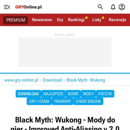




Newsroom
Gry
Rankingi
Listy
Recenzje
PREMIUM
www.gry-online.pl
Download
Black Myth: Wukong


DOWNLOAD
NAJLEPSZE
NOWE
MODY
PATCHE
GRY / DEMA
TRAINERY
CHEAT ENGINE
Black Myth: Wukong - Mody do
gier - Improved Anti-Aliasing v.2.0