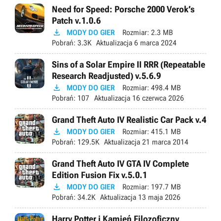
Need for Speed: Porsche 2000 Verok’s
Patch v.1.0.6

MODY DO GIER
Rozmiar:
2.3 MB
Pobrań:
3.3K
Aktualizacja
6 marca 2024
Sins of a Solar Empire II RRR (Repeatable
Research Readjusted) v.5.6.9

MODY DO GIER
Rozmiar:
498.4 MB
Pobrań:
107
Aktualizacja
16 czerwca 2026
Grand Theft Auto IV Realistic Car Pack v.4

MODY DO GIER
Rozmiar:
415.1 MB
Pobrań:
129.5K
Aktualizacja
21 marca 2014
Grand Theft Auto IV GTA IV Complete
Edition Fusion Fix v.5.0.1

MODY DO GIER
Rozmiar:
197.7 MB
Pobrań:
34.2K
Aktualizacja
13 maja 2026
Harry Potter i Kamień Filozoficzny