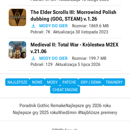
The Elder Scrolls III: Morrowind Polish
dubbing (GOG, STEAM) v.1.26

MODY DO GIER
Rozmiar:
1869.6 MB
Pobrań:
7K
Aktualizacja
30 listopada 2023
Medieval II: Total War - Królestwa M2EX
v.21.06

MODY DO GIER
Rozmiar:
199.7 MB
Pobrań:
129
Aktualizacja
5 lipca 2026
NAJLEPSZE
NOWE
MODY
PATCHE
GRY / DEMA
TRAINERY
CHEAT ENGINE
Poradnik Gothic Remake
Najlepsze gry 2026 roku
Najlepsze gry 2025 roku
Wiedźmin 4
Najbliższe premiery