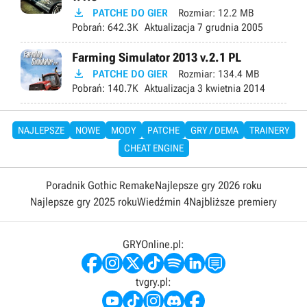

PATCHE DO GIER
Rozmiar:
12.2 MB
Pobrań:
642.3K
Aktualizacja
7 grudnia 2005
Farming Simulator 2013 v.2.1 PL

PATCHE DO GIER
Rozmiar:
134.4 MB
Pobrań:
140.7K
Aktualizacja
3 kwietnia 2014
NAJLEPSZE
NOWE
MODY
PATCHE
GRY / DEMA
TRAINERY
CHEAT ENGINE
Poradnik Gothic Remake
Najlepsze gry 2026 roku
Najlepsze gry 2025 roku
Wiedźmin 4
Najbliższe premiery
GRYOnline.pl:
tvgry.pl: