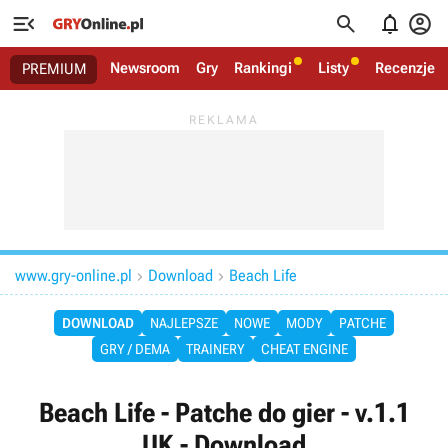




Newsroom
Gry
Rankingi
Listy
Recenzje
PREMIUM
www.gry-online.pl
Download
Beach Life


DOWNLOAD
NAJLEPSZE
NOWE
MODY
PATCHE
GRY / DEMA
TRAINERY
CHEAT ENGINE
Beach Life - Patche do gier - v.1.1
UK - Download