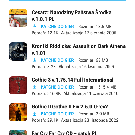
Cesarz: Narodziny Państwa Środka
v.1.0.1 PL

PATCHE DO GIER
Rozmiar:
13.6 MB
Pobrań:
12.1K
Aktualizacja
17 sierpnia 2005
Kroniki Riddicka: Assault on Dark Athena
v.1.01

PATCHE DO GIER
Rozmiar:
68 MB
Pobrań:
8.2K
Aktualizacja
16 kwietnia 2009
Gothic 3 v.1.75.14 Full International

PATCHE DO GIER
Rozmiar:
1515.4 MB
Pobrań:
316.9K
Aktualizacja
11 czerwca 2010
Gothic II Gothic II Fix 2.6.0.0-rev2

PATCHE DO GIER
Rozmiar:
2.9 MB
Pobrań:
29.1K
Aktualizacja
23 listopada 2022
Far Cry Far Cry CD – patch PL