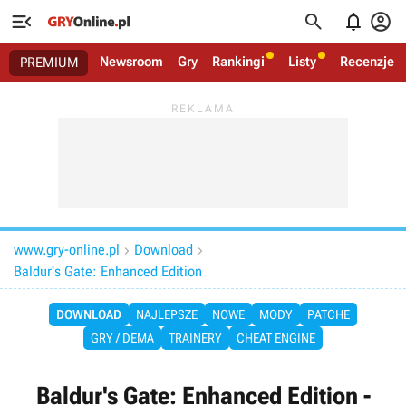




Newsroom
Gry
Rankingi
Listy
Recenzje
PREMIUM
www.gry-online.pl
Download


Baldur's Gate: Enhanced Edition
DOWNLOAD
NAJLEPSZE
NOWE
MODY
PATCHE
GRY / DEMA
TRAINERY
CHEAT ENGINE
Baldur's Gate: Enhanced Edition -