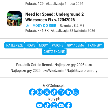
Pobrań:
129
Aktualizacja
5 lipca 2026
Need for Speed: Underground 2
Widescreen Fix v.22042026

MODY DO GIER
Rozmiar:
8.2 MB
Pobrań:
446.3K
Aktualizacja
22 kwietnia 2026
NAJLEPSZE
NOWE
MODY
PATCHE
GRY / DEMA
TRAINERY
CHEAT ENGINE
Poradnik Gothic Remake
Najlepsze gry 2026 roku
Najlepsze gry 2025 roku
Wiedźmin 4
Najbliższe premiery
GRYOnline.pl:
tvgry.pl: