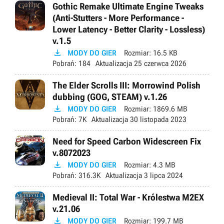
Gothic Remake Ultimate Engine Tweaks
(Anti-Stutters - More Performance -
Lower Latency - Better Clarity - Lossless)
v.1.5

MODY DO GIER
Rozmiar:
16.5 KB
Pobrań:
184
Aktualizacja
25 czerwca 2026
The Elder Scrolls III: Morrowind Polish
dubbing (GOG, STEAM) v.1.26

MODY DO GIER
Rozmiar:
1869.6 MB
Pobrań:
7K
Aktualizacja
30 listopada 2023
Need for Speed Carbon Widescreen Fix
v.8072023

MODY DO GIER
Rozmiar:
4.3 MB
Pobrań:
316.3K
Aktualizacja
3 lipca 2024
Medieval II: Total War - Królestwa M2EX
v.21.06

MODY DO GIER
Rozmiar:
199.7 MB