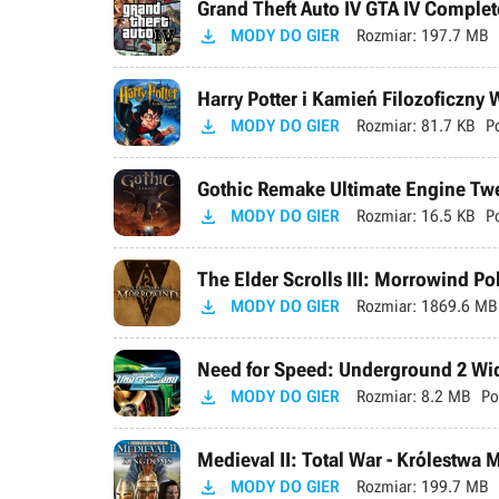
Grand Theft Auto IV GTA IV Complete

MODY DO GIER
Rozmiar:
197.7 MB
Harry Potter i Kamień Filozoficzny

MODY DO GIER
Rozmiar:
81.7 KB
P
Gothic Remake Ultimate Engine Tweak

MODY DO GIER
Rozmiar:
16.5 KB
P
The Elder Scrolls III: Morrowind P

MODY DO GIER
Rozmiar:
1869.6 MB
Need for Speed: Underground 2 Wid

MODY DO GIER
Rozmiar:
8.2 MB
Po
Medieval II: Total War - Królestwa 

MODY DO GIER
Rozmiar:
199.7 MB