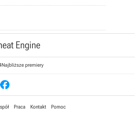
heat Engine
4
Najbliższe premiery
spół
Praca
Kontakt
Pomoc