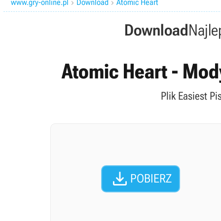
www.gry-online.pl
Download
Atomic Heart


Download
Najle
Atomic Heart - Mody
Plik Easiest P

POBIERZ