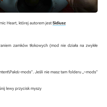
mic Heart
, której autorem jest
Sidiusz
eraniem zamków tłokowych (mod nie działa na zwykłe
ent\Paks\~mods”. Jeśli nie masz tam folderu „~mods”
nij lewy przycisk myszy