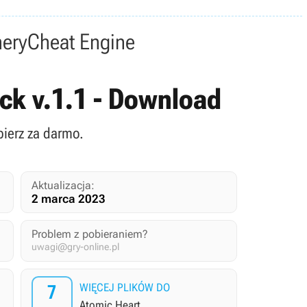
nery
Cheat Engine
ock v.1.1 - Download
bierz za darmo.
Aktualizacja:
2 marca 2023
Problem z pobieraniem?
uwagi@gry-online.pl
7
WIĘCEJ PLIKÓW DO
Atomic Heart