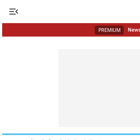

New
PREMIUM