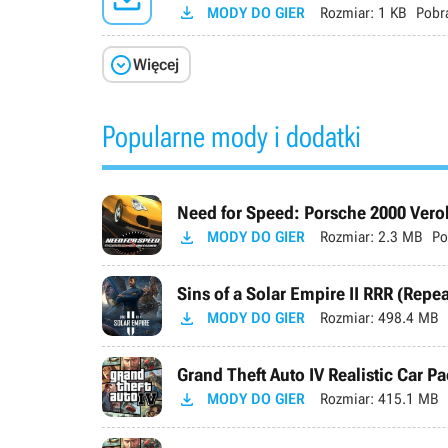

MODY DO GIER
Rozmiar:
1 KB
Pobr

Więcej
Popularne mody i dodatki
Need for Speed: Porsche 2000 Verok

MODY DO GIER
Rozmiar:
2.3 MB
Po
Sins of a Solar Empire II RRR (Repe

MODY DO GIER
Rozmiar:
498.4 MB
Grand Theft Auto IV Realistic Car Pa

MODY DO GIER
Rozmiar:
415.1 MB