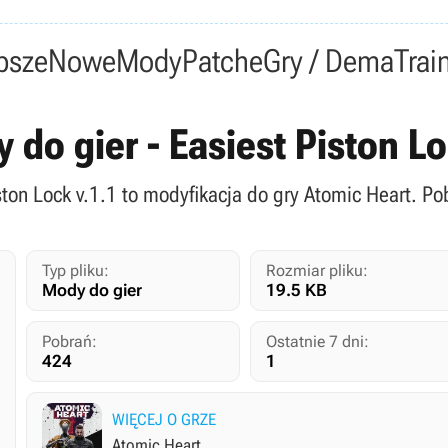
psze
Nowe
Mody
Patche
Gry / Dema
Trai
 do gier - Easiest Piston L
iston Lock v.1.1 to modyfikacja do gry Atomic Heart. Po
Typ pliku:
Rozmiar pliku:
Mody do gier
19.5 KB
Pobrań:
Ostatnie 7 dni:
424
1
WIĘCEJ O GRZE
Atomic Heart