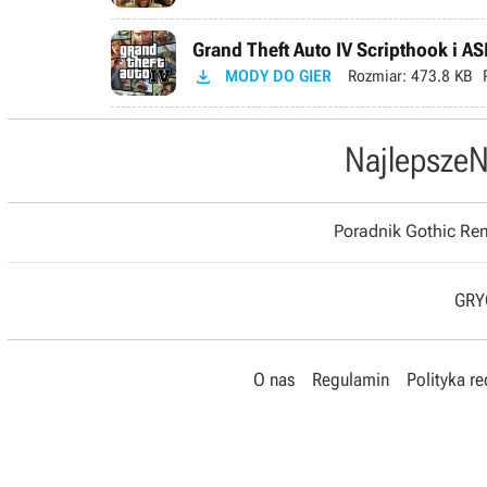
Grand Theft Auto IV Scripthook i AS

MODY DO GIER
Rozmiar:
473.8 KB
Najlepsze
N
Poradnik Gothic R
GRYO
O nas
Regulamin
Polityka r