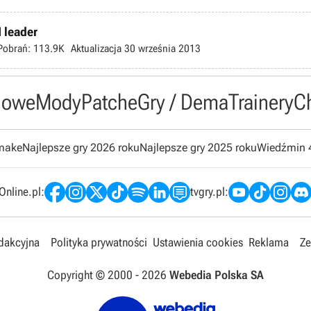
I leader
Pobrań:
113.9K
Aktualizacja
30 września 2013
owe
Mody
Patche
Gry / Dema
Trainery
C
emake
Najlepsze gry 2026 roku
Najlepsze gry 2025 roku
Wiedźmin 
nline.pl:
tvgry.pl:
edakcyjna
Polityka prywatności
Ustawienia cookies
Reklama
Ze
Copyright © 2000 -
2026
Webedia Polska SA