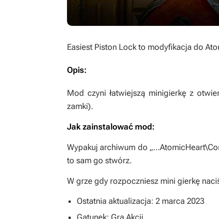
Easiest Piston Lock
to modyfikacja do
Ato
Opis:
Mod czyni łatwiejszą minigierkę z otwi
zamki).
Jak zainstalować mod:
Wypakuj archiwum do „…AtomicHeart\Cont
to sam go stwórz.
W grze gdy rozpoczniesz mini gierkę naciś
Ostatnia aktualizacja: 2 marca 2023
Gatunek: Gra Akcji