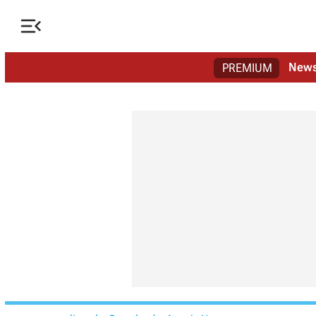

New
PREMIUM