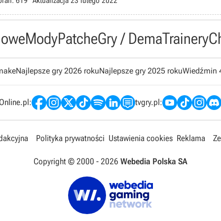
brań:
619
Aktualizacja
23 lutego 2022
owe
Mody
Patche
Gry / Dema
Trainery
C
emake
Najlepsze gry 2026 roku
Najlepsze gry 2025 roku
Wiedźmin 
nline.pl:
tvgry.pl:
edakcyjna
Polityka prywatności
Ustawienia cookies
Reklama
Ze
Copyright © 2000 -
2026
Webedia Polska SA