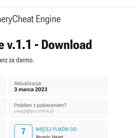
nery
Cheat Engine
te v.1.1 - Download
ierz za darmo.
Aktualizacja:
3 marca 2023
Problem z pobieraniem?
uwagi@gry-online.pl
7
WIĘCEJ PLIKÓW DO
Atomic Heart