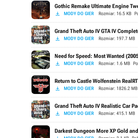
Gothic Remake Ultimate Engine Tweak

MODY DO GIER
Rozmiar:
16.5 KB
P
Grand Theft Auto IV GTA IV Complete

MODY DO GIER
Rozmiar:
197.7 MB
Need for Speed: Most Wanted (2005

MODY DO GIER
Rozmiar:
1.6 MB
Po
Return to Castle Wolfenstein RealR

MODY DO GIER
Rozmiar:
1826.2 MB
Grand Theft Auto IV Realistic Car Pa

MODY DO GIER
Rozmiar:
415.1 MB
Darkest Dungeon More XP Gold and