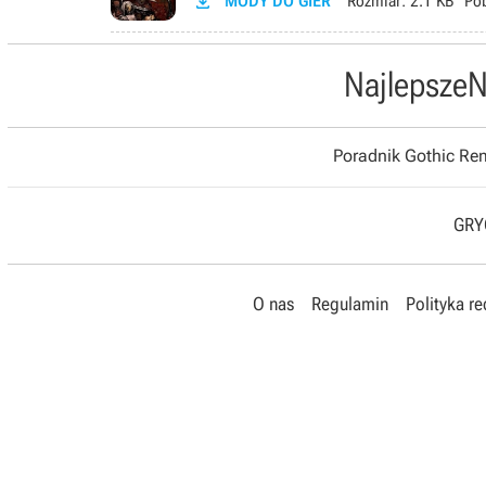

MODY DO GIER
Rozmiar:
2.1 KB
Po
Najlepsze
N
Poradnik Gothic R
GRYO
O nas
Regulamin
Polityka r