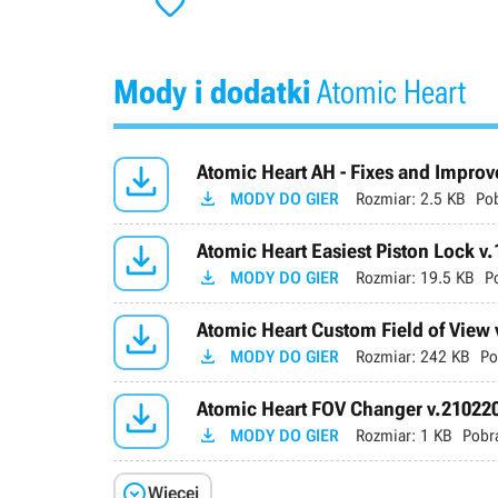

Mody i dodatki
Atomic Heart

Atomic Heart AH - Fixes and Improv

MODY DO GIER
Rozmiar:
2.5 KB
Po

Atomic Heart Easiest Piston Lock v.

MODY DO GIER
Rozmiar:
19.5 KB
P

Atomic Heart Custom Field of View 

MODY DO GIER
Rozmiar:
242 KB
Po

Atomic Heart FOV Changer v.21022

MODY DO GIER
Rozmiar:
1 KB
Pobr

Więcej