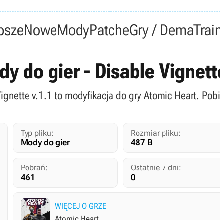
psze
Nowe
Mody
Patche
Gry / Dema
Trai
y do gier - Disable Vignet
Vignette v.1.1 to modyfikacja do gry Atomic Heart. Pob
Typ pliku:
Rozmiar pliku:
Mody do gier
487 B
Pobrań:
Ostatnie 7 dni:
461
0
WIĘCEJ O GRZE
Atomic Heart