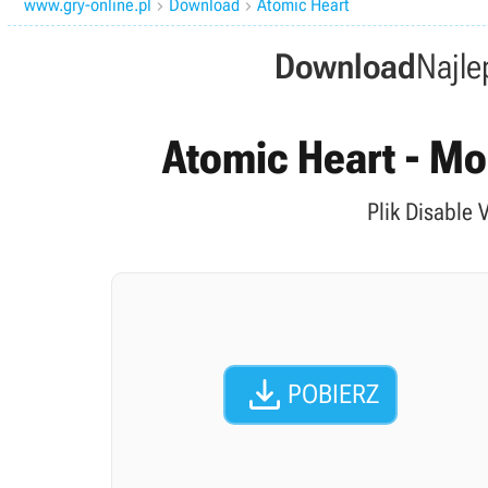
www.gry-online.pl
Download
Atomic Heart


Download
Najle
Atomic Heart - Mod
Plik Disable 

POBIERZ