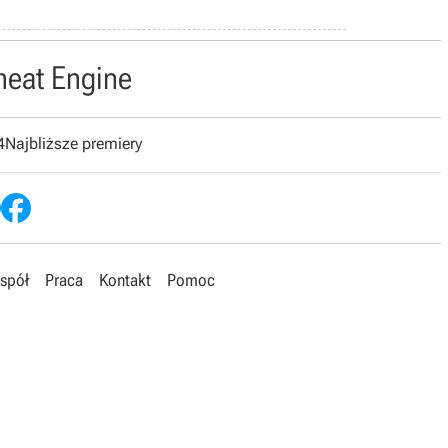
heat Engine
4
Najbliższe premiery
spół
Praca
Kontakt
Pomoc