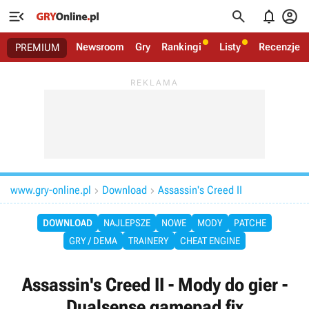




Newsroom
Gry
Rankingi
Listy
Recenzje
PREMIUM
www.gry-online.pl
Download
Assassin's Creed II


DOWNLOAD
NAJLEPSZE
NOWE
MODY
PATCHE
GRY / DEMA
TRAINERY
CHEAT ENGINE
Assassin's Creed II - Mody do gier -
Dualsense gamepad fix