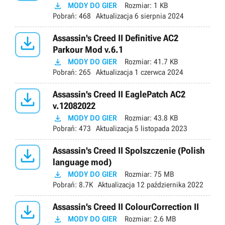

MODY DO GIER
Rozmiar:
1 KB
Pobrań:
468
Aktualizacja
6 sierpnia 2024

Assassin's Creed II Definitive AC2
Parkour Mod v.6.1

MODY DO GIER
Rozmiar:
41.7 KB
Pobrań:
265
Aktualizacja
1 czerwca 2024

Assassin's Creed II EaglePatch AC2
v.12082022

MODY DO GIER
Rozmiar:
43.8 KB
Pobrań:
473
Aktualizacja
5 listopada 2023

Assassin's Creed II Spolszczenie (Polish
language mod)

MODY DO GIER
Rozmiar:
75 MB
Pobrań:
8.7K
Aktualizacja
12 października 2022

Assassin's Creed II ColourCorrection II

MODY DO GIER
Rozmiar:
2.6 MB