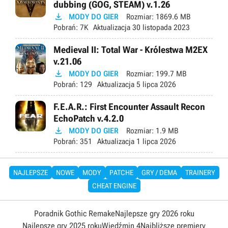
dubbing (GOG, STEAM) v.1.26

MODY DO GIER
Rozmiar:
1869.6 MB
Pobrań:
7K
Aktualizacja
30 listopada 2023
Medieval II: Total War - Królestwa M2EX
v.21.06

MODY DO GIER
Rozmiar:
199.7 MB
Pobrań:
129
Aktualizacja
5 lipca 2026
F.E.A.R.: First Encounter Assault Recon
EchoPatch v.4.2.0

MODY DO GIER
Rozmiar:
1.9 MB
Pobrań:
351
Aktualizacja
1 lipca 2026
NAJLEPSZE
NOWE
MODY
PATCHE
GRY / DEMA
TRAINERY
CHEAT ENGINE
Poradnik Gothic Remake
Najlepsze gry 2026 roku
Najlepsze gry 2025 roku
Wiedźmin 4
Najbliższe premiery