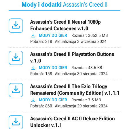
Mody i dodatki
Assassin's Creed II

Assassin's Creed II Neural 1080p
Enhanced Cutscenes v.1.0

MODY DO GIER
Rozmiar:
3052.5 MB
Pobrań:
318
Aktualizacja
3 września 2024

Assassin's Creed II Playstation Buttons
v.1.0

MODY DO GIER
Rozmiar:
43.6 KB
Pobrań:
158
Aktualizacja
30 sierpnia 2024

Assassin's Creed II The Ezio Trilogy
Remastered (Community Edition) v.1.1.1

MODY DO GIER
Rozmiar:
7.5 MB
Pobrań:
860
Aktualizacja
29 sierpnia 2024

Assassin's Creed II AC II Deluxe Edition
Unlocker v.1.1