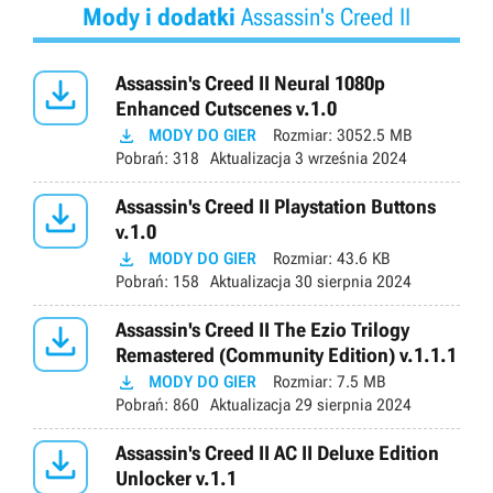
Mody i dodatki
Assassin's Creed II

Assassin's Creed II Neural 1080p
Enhanced Cutscenes v.1.0

MODY DO GIER
Rozmiar:
3052.5 MB
Pobrań:
318
Aktualizacja
3 września 2024

Assassin's Creed II Playstation Buttons
v.1.0

MODY DO GIER
Rozmiar:
43.6 KB
Pobrań:
158
Aktualizacja
30 sierpnia 2024

Assassin's Creed II The Ezio Trilogy
Remastered (Community Edition) v.1.1.1

MODY DO GIER
Rozmiar:
7.5 MB
Pobrań:
860
Aktualizacja
29 sierpnia 2024

Assassin's Creed II AC II Deluxe Edition
Unlocker v.1.1