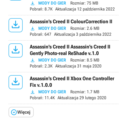

MODY DO GIER
Rozmiar:
75 MB
Pobrań:
8.7K
Aktualizacja
12 października 2022

Assassin's Creed II ColourCorrection II

MODY DO GIER
Rozmiar:
2.6 MB
Pobrań:
647
Aktualizacja
3 października 2022

Assassin's Creed II Assassin's Creed II
Gently Photo-real ReShade v.1.0

MODY DO GIER
Rozmiar:
8.5 MB
Pobrań:
2.3K
Aktualizacja
31 maja 2020

Assassin's Creed II Xbox One Controller
Fix v.1.0.0

MODY DO GIER
Rozmiar:
1.7 MB
Pobrań:
11.4K
Aktualizacja
29 lutego 2020

Więcej