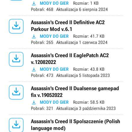

MODY DO GIER
Rozmiar:
1 KB
Pobrań:
468
Aktualizacja
6 sierpnia 2024

Assassin's Creed II Definitive AC2
Parkour Mod v.6.1

MODY DO GIER
Rozmiar:
41.7 KB
Pobrań:
265
Aktualizacja
1 czerwca 2024

Assassin's Creed II EaglePatch AC2
v.12082022

MODY DO GIER
Rozmiar:
43.8 KB
Pobrań:
473
Aktualizacja
5 listopada 2023

Assassin's Creed II Dualsense gamepad
fix v.19052022

MODY DO GIER
Rozmiar:
58.5 KB
Pobrań:
321
Aktualizacja
3 października 2023

Assassin's Creed II Spolszczenie (Polish
language mod)