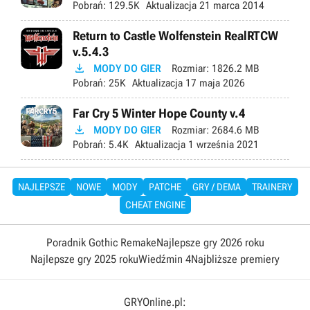
Pobrań:
129.5K
Aktualizacja
21 marca 2014
Return to Castle Wolfenstein RealRTCW
v.5.4.3

MODY DO GIER
Rozmiar:
1826.2 MB
Pobrań:
25K
Aktualizacja
17 maja 2026
Far Cry 5 Winter Hope County v.4

MODY DO GIER
Rozmiar:
2684.6 MB
Pobrań:
5.4K
Aktualizacja
1 września 2021
NAJLEPSZE
NOWE
MODY
PATCHE
GRY / DEMA
TRAINERY
CHEAT ENGINE
Poradnik Gothic Remake
Najlepsze gry 2026 roku
Najlepsze gry 2025 roku
Wiedźmin 4
Najbliższe premiery
GRYOnline.pl: