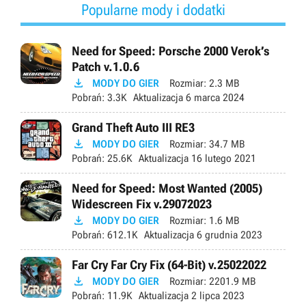
Popularne mody i dodatki
Need for Speed: Porsche 2000 Verok’s
Patch v.1.0.6

MODY DO GIER
Rozmiar:
2.3 MB
Pobrań:
3.3K
Aktualizacja
6 marca 2024
Grand Theft Auto III RE3

MODY DO GIER
Rozmiar:
34.7 MB
Pobrań:
25.6K
Aktualizacja
16 lutego 2021
Need for Speed: Most Wanted (2005)
Widescreen Fix v.29072023

MODY DO GIER
Rozmiar:
1.6 MB
Pobrań:
612.1K
Aktualizacja
6 grudnia 2023
Far Cry Far Cry Fix (64-Bit) v.25022022

MODY DO GIER
Rozmiar:
2201.9 MB
Pobrań:
11.9K
Aktualizacja
2 lipca 2023