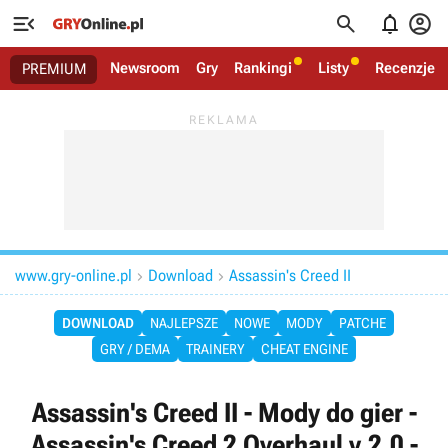




Newsroom
Gry
Rankingi
Listy
Recenzje
PREMIUM
www.gry-online.pl
Download
Assassin's Creed II


DOWNLOAD
NAJLEPSZE
NOWE
MODY
PATCHE
GRY / DEMA
TRAINERY
CHEAT ENGINE
Assassin's Creed II - Mody do gier -
Assassin's Creed 2 Overhaul v.2.0 -