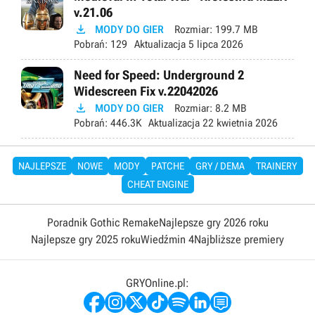
v.21.06

MODY DO GIER
Rozmiar:
199.7 MB
Pobrań:
129
Aktualizacja
5 lipca 2026
Need for Speed: Underground 2
Widescreen Fix v.22042026

MODY DO GIER
Rozmiar:
8.2 MB
Pobrań:
446.3K
Aktualizacja
22 kwietnia 2026
NAJLEPSZE
NOWE
MODY
PATCHE
GRY / DEMA
TRAINERY
CHEAT ENGINE
Poradnik Gothic Remake
Najlepsze gry 2026 roku
Najlepsze gry 2025 roku
Wiedźmin 4
Najbliższe premiery
GRYOnline.pl: