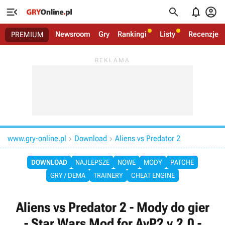




Newsroom
Gry
Rankingi
Listy
Recenzje
PREMIUM
www.gry-online.pl
Download
Aliens vs Predator 2


DOWNLOAD
NAJLEPSZE
NOWE
MODY
PATCHE
GRY / DEMA
TRAINERY
CHEAT ENGINE
Aliens vs Predator 2 - Mody do gier
- Star Wars Mod for AvP2 v.2.0 -