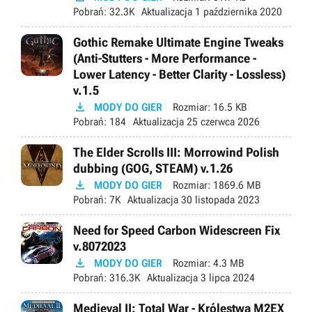
Pobrań:
32.3K
Aktualizacja
1 października 2020
Gothic Remake Ultimate Engine Tweaks
(Anti-Stutters - More Performance -
Lower Latency - Better Clarity - Lossless)
v.1.5

MODY DO GIER
Rozmiar:
16.5 KB
Pobrań:
184
Aktualizacja
25 czerwca 2026
The Elder Scrolls III: Morrowind Polish
dubbing (GOG, STEAM) v.1.26

MODY DO GIER
Rozmiar:
1869.6 MB
Pobrań:
7K
Aktualizacja
30 listopada 2023
Need for Speed Carbon Widescreen Fix
v.8072023

MODY DO GIER
Rozmiar:
4.3 MB
Pobrań:
316.3K
Aktualizacja
3 lipca 2024
Medieval II: Total War - Królestwa M2EX