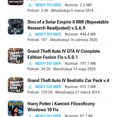

MODY DO GIER
Rozmiar:
2.3 MB
Pobrań:
3.3K
Aktualizacja
6 marca 2024
Sins of a Solar Empire II RRR (Repeatable
Research Readjusted) v.5.6.9

MODY DO GIER
Rozmiar:
498.4 MB
Pobrań:
107
Aktualizacja
16 czerwca 2026
Grand Theft Auto IV GTA IV Complete
Edition Fusion Fix v.5.0.1

MODY DO GIER
Rozmiar:
197.7 MB
Pobrań:
34.2K
Aktualizacja
13 maja 2026
Grand Theft Auto IV Realistic Car Pack v.4

MODY DO GIER
Rozmiar:
415.1 MB
Pobrań:
129.5K
Aktualizacja
21 marca 2014
Harry Potter i Kamień Filozoficzny
Windows 10 Fix

MODY DO GIER
Rozmiar:
81.7 KB