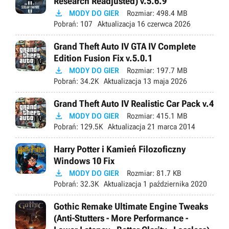
Research Readjusted) v.5.6.9

MODY DO GIER
Rozmiar:
498.4 MB
Pobrań:
107
Aktualizacja
16 czerwca 2026
Grand Theft Auto IV GTA IV Complete
Edition Fusion Fix v.5.0.1

MODY DO GIER
Rozmiar:
197.7 MB
Pobrań:
34.2K
Aktualizacja
13 maja 2026
Grand Theft Auto IV Realistic Car Pack v.4

MODY DO GIER
Rozmiar:
415.1 MB
Pobrań:
129.5K
Aktualizacja
21 marca 2014
Harry Potter i Kamień Filozoficzny
Windows 10 Fix

MODY DO GIER
Rozmiar:
81.7 KB
Pobrań:
32.3K
Aktualizacja
1 października 2020
Gothic Remake Ultimate Engine Tweaks
(Anti-Stutters - More Performance -