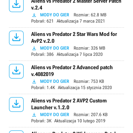

Aliens vs Predator 2 Master Server Patch
v.2.4

MODY DO GIER
Rozmiar:
62.8 MB
Pobrań:
621
Aktualizacja
7 marca 2021

Aliens vs Predator 2 Star Wars Mod for
AvP2 v.2.0

MODY DO GIER
Rozmiar:
326 MB
Pobrań:
386
Aktualizacja
7 lipca 2020

Aliens vs Predator 2 Advanced patch
v.4082019

MODY DO GIER
Rozmiar:
753 KB
Pobrań:
1.4K
Aktualizacja
15 stycznia 2020

Aliens vs Predator 2 AVP2 Custom
Launcher v.1.2.0

MODY DO GIER
Rozmiar:
207.6 KB
Pobrań:
3K
Aktualizacja
10 lutego 2019