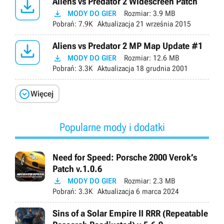

Aliens vs Predator 2 Widescreen Patch

MODY DO GIER
Rozmiar:
3.9 MB
Pobrań:
7.9K
Aktualizacja
21 września 2015

Aliens vs Predator 2 MP Map Update #1

MODY DO GIER
Rozmiar:
12.6 MB
Pobrań:
3.3K
Aktualizacja
18 grudnia 2001

Więcej
Popularne mody i dodatki
Need for Speed: Porsche 2000 Verok’s
Patch v.1.0.6

MODY DO GIER
Rozmiar:
2.3 MB
Pobrań:
3.3K
Aktualizacja
6 marca 2024
Sins of a Solar Empire II RRR (Repeatable