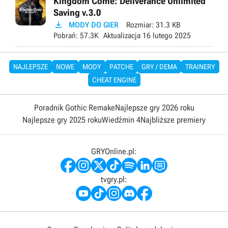
Kingdom Come: Deliverance Unlimited
Saving v.3.0

MODY DO GIER
Rozmiar:
31.3 KB
Pobrań:
57.3K
Aktualizacja
16 lutego 2025
NAJLEPSZE
NOWE
MODY
PATCHE
GRY / DEMA
TRAINERY
CHEAT ENGINE
Poradnik Gothic Remake
Najlepsze gry 2026 roku
Najlepsze gry 2025 roku
Wiedźmin 4
Najbliższe premiery
GRYOnline.pl:
tvgry.pl: