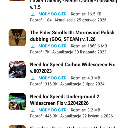
Lower Latency - Better Clarity - Lossless)
v.1.5

MODY DO GIER
Rozmiar:
16.5 KB
Pobrań:
184
Aktualizacja
25 czerwca 2026
The Elder Scrolls III: Morrowind Polish
dubbing (GOG, STEAM) v.1.26

MODY DO GIER
Rozmiar:
1869.6 MB
Pobrań:
7K
Aktualizacja
30 listopada 2023
Need for Speed Carbon Widescreen Fix
v.8072023

MODY DO GIER
Rozmiar:
4.3 MB
Pobrań:
316.3K
Aktualizacja
3 lipca 2024
Need for Speed: Underground 2
Widescreen Fix v.22042026

MODY DO GIER
Rozmiar:
8.2 MB
Pobrań:
446.3K
Aktualizacja
22 kwietnia 2026