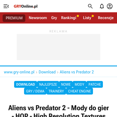




Newsroom
Gry
Rankingi
Listy
Recenzje
PREMIUM
www.gry-online.pl
Download
Aliens vs Predator 2


DOWNLOAD
NAJLEPSZE
NOWE
MODY
PATCHE
GRY / DEMA
TRAINERY
CHEAT ENGINE
Aliens vs Predator 2 - Mody do gier
- HQP - High Resolution Textures