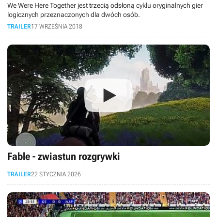
We Were Here Together jest trzecią odsłoną cyklu oryginalnych gier
logicznych przeznaczonych dla dwóch osób.
TRAILER
17 WRZEŚNIA 2018
Fable - zwiastun rozgrywki
TRAILER
22 STYCZNIA 2026