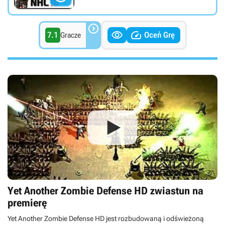



7.1
Oceń Grę
Gracze
Yet Another Zombie Defense HD zwiastun na
premierę
Yet Another Zombie Defense HD jest rozbudowaną i odświeżoną