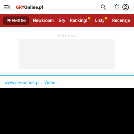




Newsroom
Gry
Rankingi
Listy
Recenzje
PREMIUM
www.gry-online.pl
Video
