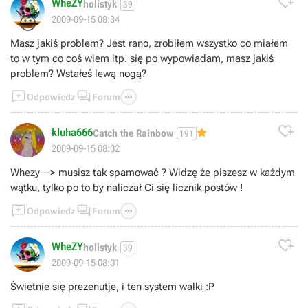

WheZY
holistyk
39
😐
2009-09-15 08:34
Masz jakiś problem? Jest rano, zrobiłem wszystko co miałem
to w tym co coś wiem itp. się po wypowiadam, masz jakiś
problem? Wstałeś lewą nogą?



Odpowiedz
Forum

kluha666
Catch the Rainbow
191
2009-09-15 08:02
Whezy---> musisz tak spamować ? Widzę że piszesz w każdym
wątku, tylko po to by naliczał Ci się licznik postów !



Odpowiedz
Forum

WheZY
holistyk
39
2009-09-15 08:01
Świetnie się prezenutje, i ten system walki :P