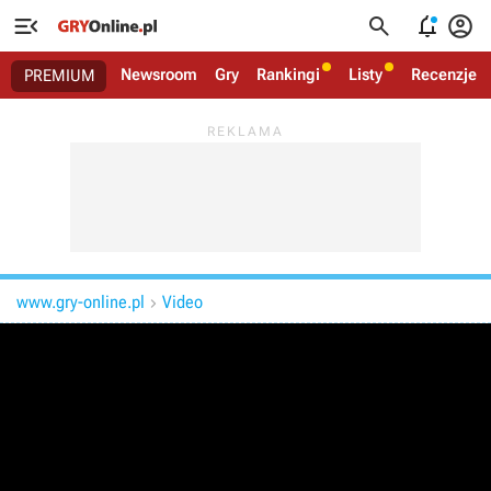




Newsroom
Gry
Rankingi
Listy
Recenzje
PREMIUM
www.gry-online.pl
Video
