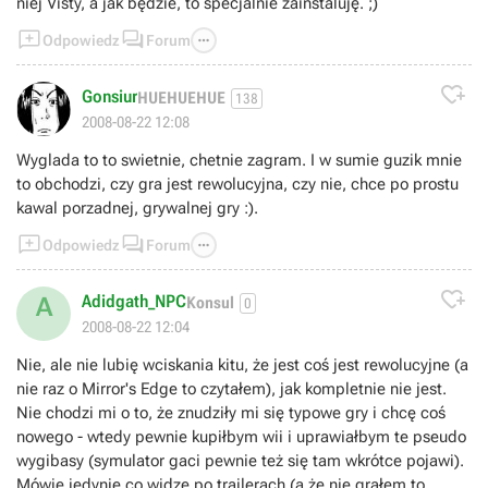
niej Visty, a jak będzie, to specjalnie zainstaluję. ;)



Odpowiedz
Forum

Gonsiur
HUEHUEHUE
138
2008-08-22 12:08
Wyglada to to swietnie, chetnie zagram. I w sumie guzik mnie
to obchodzi, czy gra jest rewolucyjna, czy nie, chce po prostu
kawal porzadnej, grywalnej gry :).



Odpowiedz
Forum

Adidgath_NPC
A
Konsul
0
2008-08-22 12:04
Nie, ale nie lubię wciskania kitu, że jest coś jest rewolucyjne (a
nie raz o Mirror's Edge to czytałem), jak kompletnie nie jest.
Nie chodzi mi o to, że znudziły mi się typowe gry i chcę coś
nowego - wtedy pewnie kupiłbym wii i uprawiałbym te pseudo
wygibasy (symulator gaci pewnie też się tam wkrótce pojawi).
Mówię jedynie co widzę po trailerach (a że nie grałem to