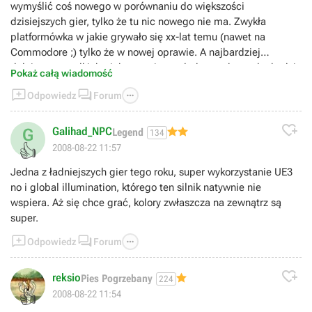
wymyślić coś nowego w porównaniu do większości
dzisiejszych gier, tylko że tu nic nowego nie ma. Zwykła
platformówka w jakie grywało się xx-lat temu (nawet na
Commodore ;) tylko że w nowej oprawie. A najbardziej
dołujące są walki, bo jak na razie wygląda to tak - podochodzi
Pokaż całą wiadomość
się do dowolnego przeciwnika (komandos, snajper), który ci



Odpowiedz
Forum
nic nie robi i wciskasz jeden klawisz, po czym wciągu ułamka
sekundy jest on rozbrojony i powalony na amen.

Galihad_NPC
G
Legend
134
👍
2008-08-22 11:57
Jedna z ładniejszych gier tego roku, super wykorzystanie UE3
no i global illumination, którego ten silnik natywnie nie
wspiera. Aż się chce grać, kolory zwłaszcza na zewnątrz są
super.



Odpowiedz
Forum

reksio
Pies Pogrzebany
224
👍
2008-08-22 11:54