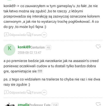
konik69 -> co zauwarzyłem w tym gameplay'u ,to fakt ,że nie
tak łatwo można się zgubić ,bo te rzeczy ,z którymi
przeprowadza się interakcję są zazwyczaj oznaczone kolorem
czerwonym ,a jak nie to wystarczy trochę pogłówkować. A co
do gry ,to może być fajna :)



Odpowiedz
Forum

konki69
K
Centurion
46
2008-08-22 13:47
a po premierze bedzie jak narzekanie jak na assassin's creed
poniewaz oczekiwali cudow a tu dostali tylko bardzo dobra
gre, opamietajcie sie !!!!
ps. z tego co widzialem na trailerze to chyba nie raz i nie dwa
razy sie zgubie :)



Odpowiedz
Forum

zmudix
Professor Fate
158