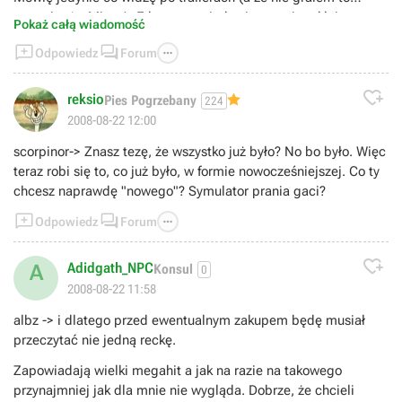
oczywiste) - Mirror's Edge zapowiada się na najzwyklejszą
Pokaż całą wiadomość
platformówkę, w której poza skakaniem z miejsca x do y nic nie



Odpowiedz
Forum
ma. Obym się mylił, ale tak mi to na razie wygląda.

reksio
Pies Pogrzebany
224
2008-08-22 12:00
scorpinor-> Znasz tezę, że wszystko już było? No bo było. Więc
teraz robi się to, co już było, w formie nowocześniejszej. Co ty
chcesz naprawdę "nowego"? Symulator prania gaci?



Odpowiedz
Forum

Adidgath_NPC
A
Konsul
0
2008-08-22 11:58
albz -> i dlatego przed ewentualnym zakupem będę musiał
przeczytać nie jedną reckę.
Zapowiadają wielki megahit a jak na razie na takowego
przynajmniej jak dla mnie nie wygląda. Dobrze, że chcieli