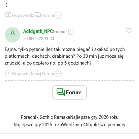
:)



Odpowiedz
Forum

Adidgath_NPC
A
Konsul
0
2008-08-22 11:33
Fajne, tylko pytanie ileż tak można biegać i skakać po tych
platformach, dachach, drabinach? Po 30 min już może się
znudzić, a co dopiero np. po 5 godzinach?



Odpowiedz
Forum

Forum
Poradnik Gothic Remake
Najlepsze gry 2026 roku
Najlepsze gry 2025 roku
Wiedźmin 4
Najbliższe premiery