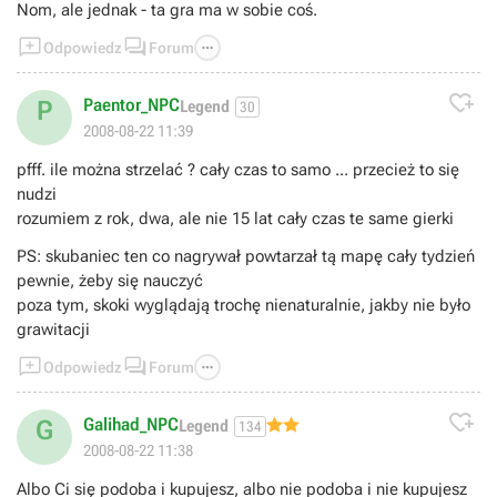
Nom, ale jednak - ta gra ma w sobie coś.



Odpowiedz
Forum

Paentor_NPC
P
Legend
30
2008-08-22 11:39
pfff. ile można strzelać ? cały czas to samo ... przecież to się
nudzi
rozumiem z rok, dwa, ale nie 15 lat cały czas te same gierki
PS: skubaniec ten co nagrywał powtarzał tą mapę cały tydzień
pewnie, żeby się nauczyć
poza tym, skoki wyglądają trochę nienaturalnie, jakby nie było
grawitacji



Odpowiedz
Forum

Galihad_NPC
G
Legend
134
2008-08-22 11:38
Albo Ci się podoba i kupujesz, albo nie podoba i nie kupujesz