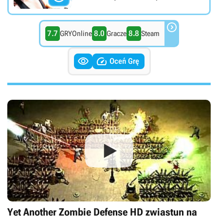

7.7
8.0
8.8
GRYOnline
Gracze
Steam


Oceń Grę
Yet Another Zombie Defense HD zwiastun na