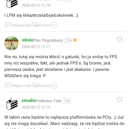
2008-08-22 12:18
I LPM się klika/strzela/bije/cokolwiek. ;)



Odpowiedz
Forum

reksio
Pies Pogrzebany
224
2008-08-22 12:17
Nie no, tutaj się można kłócić o gatunki, bo ja widzę tu FPS.
Inny niż wszystkie, fakt, ale jednak FPS'a. Są bronie, jest
pierwsza osoba, jest strzelanie i jest skakanie. I pewnie
WSADem się biega :P



Odpowiedz
Forum

zmudix
Professor Fate
158
2008-08-22 12:14
W takim razie będzie to najlepsza platformówka na PCty. ;) Już
się nie mogę doczekać. Mam nadzieję, że nie będzie trzeba do