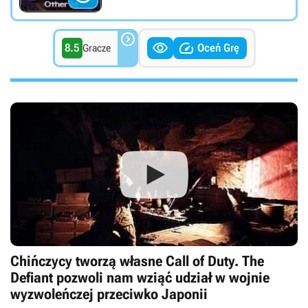



8.5
Oceń Grę
Gracze
Chińczycy tworzą własne Call of Duty. The
Defiant pozwoli nam wziąć udział w wojnie
wyzwoleńczej przeciwko Japonii