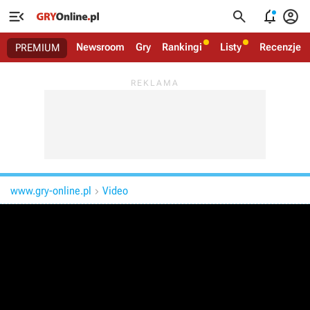




Newsroom
Gry
Rankingi
Listy
Recenzje
PREMIUM
www.gry-online.pl
Video
