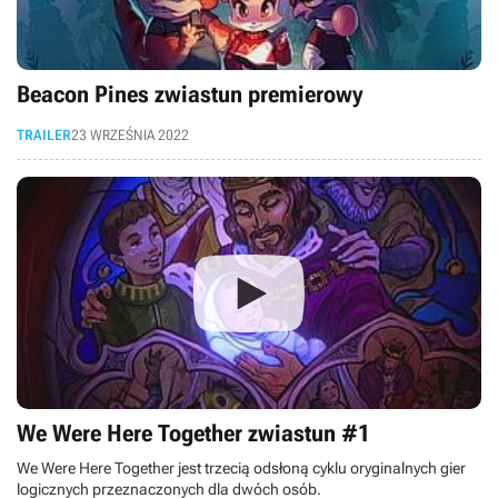
Beacon Pines zwiastun premierowy
TRAILER
23 WRZEŚNIA 2022
We Were Here Together zwiastun #1
We Were Here Together jest trzecią odsłoną cyklu oryginalnych gier
logicznych przeznaczonych dla dwóch osób.