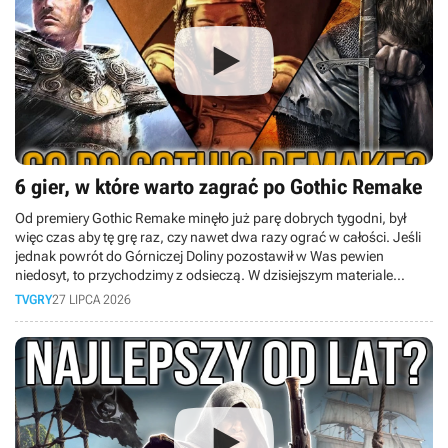
6 gier, w które warto zagrać po Gothic Remake
Od premiery Gothic Remake minęło już parę dobrych tygodni, był
więc czas aby tę grę raz, czy nawet dwa razy ograć w całości. Jeśli
jednak powrót do Górniczej Doliny pozostawił w Was pewien
niedosyt, to przychodzimy z odsieczą. W dzisiejszym materiale
przygotowaliśmy dla Was zestawienie gier, które idealnie sprawdzą
TVGRY
27 LIPCA 2026
się jako lekarstwo na pogothicowego kaca.