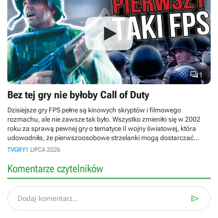

1
Bez tej gry nie byłoby Call of Duty
Dzisiejsze gry FPS pełne są kinowych skryptów i filmowego
rozmachu, ale nie zawsze tak było. Wszystko zmieniło się w 2002
roku za sprawą pewnej gry o tematyce II wojny światowej, która
udowodniła, że pierwszoosobowe strzelanki mogą dostarczać
emocji rodem z Hollywood. W dzisiejszym retro-materiale cofamy się
TVGRY
1 LIPCA 2026
w czasie do premiery legendarnego Medal of Honor: Allied Assault!
Komentarze czytelników

Dodaj komentarz...