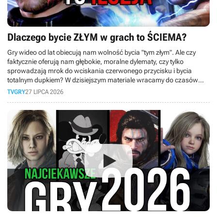
Dlaczego bycie ZŁYM w grach to ŚCIEMA?
Gry wideo od lat obiecują nam wolność bycia "tym złym". Ale czy
faktycznie oferują nam głębokie, moralne dylematy, czy tylko
sprowadzają mrok do wciskania czerwonego przycisku i bycia
totalnym dupkiem? W dzisiejszym materiale wracamy do czasów
PS3 i bierzemy pod lupę słynny system karmy z kultowej serii
TVGRY
27 LIPCA 2026
inFamous!