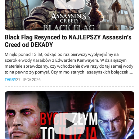
Black Flag Resynced to NAJLEPSZY Assassin’s
Creed od DEKADY
Minęło ponad 13 lat, odkąd po raz pierwszy wypłynęliśmy na
szerokie wody Karaibów z Edwardem Kenwayem. W dzisiejszym
materiale sprawdzamy, czy wchodzenie dwa razy do tej samej wody
to na pewno zły pomysł. Czy mimo starych, asasyńskich bolączek,
obecnych między innymi w walce, to faktycznie najlepsza odsłona
TVGRY
27 LIPCA 2026
serii od dekady?