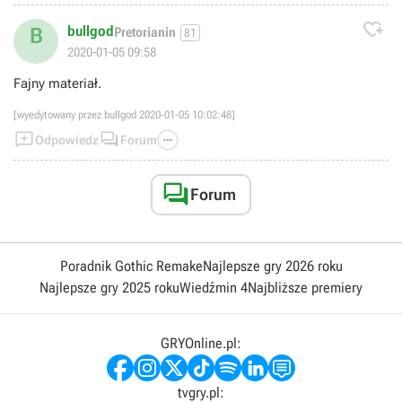

bullgod
B
Pretorianin
81
2020-01-05 09:58
Fajny materiał.
[wyedytowany przez bullgod 2020-01-05 10:02:48]



Odpowiedz
Forum

Forum
Poradnik Gothic Remake
Najlepsze gry 2026 roku
Najlepsze gry 2025 roku
Wiedźmin 4
Najbliższe premiery
GRYOnline.pl:
tvgry.pl: