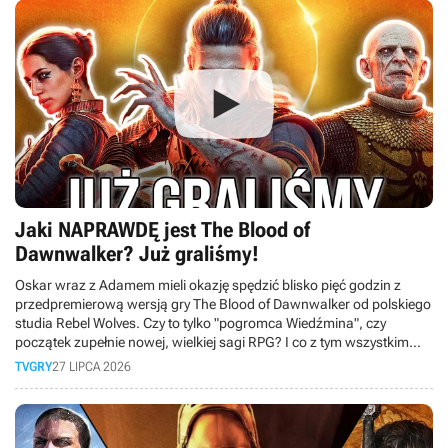
Jaki NAPRAWDĘ jest The Blood of
Dawnwalker? Już graliśmy!
Oskar wraz z Adamem mieli okazję spędzić blisko pięć godzin z
przedpremierową wersją gry The Blood of Dawnwalker od polskiego
studia Rebel Wolves. Czy to tylko "pogromca Wiedźmina", czy
początek zupełnie nowej, wielkiej sagi RPG? I co z tym wszystkim
wspólnego ma Bezimienny z Gothica? Odpowiedź poznacie w tym
TVGRY
27 LIPCA 2026
materiale.