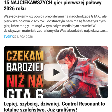
15 NAJCIEKAWSZYCH gier pierwszej połowy
2026 roku
Wszyscy żyjemy już powoli preorderami na nadchodzące GTA 6, ale
pierwsza połowa 2026 roku dostarczyła nam masę fantastycznych
gier, które mogły umknąć w tym całym medialnym szumie! W
dzisiejszym materiale zebraliśmy dla Was absolutnie najciekawsze
premiery minionych miesięcy.
TVGRY
27 LIPCA 2026
Lepiej, szybciej, dziwniej. Control Resonant to
totalne szaleństwo. Już graliśmy!