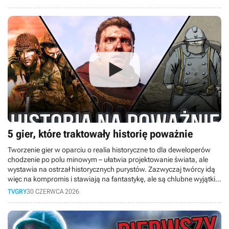
szybko, że hobby staje się elitarne, a gry-usługi pochłaniają graczy
na całe dekady, nie zostawiając miejsca nowym tytułom. Do tego
młodsze pokolenie woli oglądać gameplaye na YouTube, niż grać
samemu. Czy w obliczu masowych zwolnień rynek gier czeka
kryzys? Sprawdź, co czeka graczy.
5 gier, które traktowały historię poważnie
Tworzenie gier w oparciu o realia historyczne to dla deweloperów
chodzenie po polu minowym – ułatwia projektowanie świata, ale
wystawia na ostrzał historycznych purystów. Zazwyczaj twórcy idą
więc na kompromis i stawiają na fantastykę, ale są chlubne wyjątki,
które rzucają na kolana dbałością o fakty. W dzisiejszym materiale
TVGRY
30 CZERWCA 2026
bierzemy na tapet pięć niesamowitych gier, które nie idą na skróty!