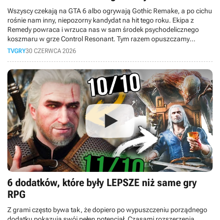
Wszyscy czekają na GTA 6 albo ogrywają Gothic Remake, a po cichu
rośnie nam inny, niepozorny kandydat na hit tego roku. Ekipa z
Remedy powraca i wrzuca nas w sam środek psychodelicznego
koszmaru w grze Control Resonant. Tym razem opuszczamy
Najstarsze Domostwo i wychodzimy na ulice wykrzywionego
TVGRY
30 CZERWCA 2026
Manhattanu. Wcielamy się w Dylana Fadena, wyklętego brata Jesse,
który dostaje drugą szansę i musi posprzątać cały ten bałagan. W
dzisiejszym materiale opowiemy Wam o naszych wrażeniach z
przedpremierowego dema. Czy Finowie znowu dowieźli?
6 dodatków, które były LEPSZE niż same gry
RPG
Z grami często bywa tak, że dopiero po wypuszczeniu porządnego
dodatku pokazują swój pełen potencjał. Czasami rozszerzenia