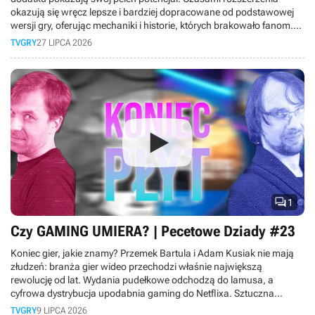
okazują się wręcz lepsze i bardziej dopracowane od podstawowej
wersji gry, oferując mechaniki i historie, których brakowało fanom.
Dlatego też w dzisiejszym materiale bierzemy pod lupę DLC, które
TVGRY
27 LIPCA 2026
okazały się lepsze niż same gry.

1
Czy GAMING UMIERA? | Pecetowe Dziady #23
Koniec gier, jakie znamy? Przemek Bartula i Adam Kusiak nie mają
złudzeń: branża gier wideo przechodzi właśnie największą
rewolucję od lat. Wydania pudełkowe odchodzą do lamusa, a
cyfrowa dystrybucja upodabnia gaming do Netflixa. Sztuczna
inteligencja wkracza do produkcji gier, ceny sprzętu rosną tak
TVGRY
9 LIPCA 2026