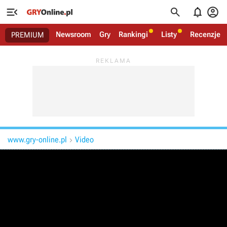




Newsroom
Gry
Rankingi
Listy
Recenzje
PREMIUM
www.gry-online.pl
Video
