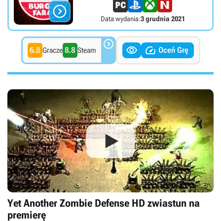

Data wydania:
3 grudnia 2021



6.8
8.8
Oceń Grę
Gracze
Steam
Yet Another Zombie Defense HD zwiastun na
premierę