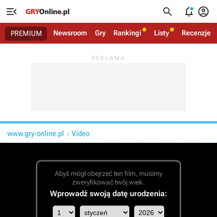




Newsroom
Gry
Rankingi
Listy
Recenzje
PREMIUM
www.gry-online.pl
Video

Abyś mógł obejrzeć ten film, musimy
zweryfikować twój wiek.
Wprowadź swoją datę urodzenia: