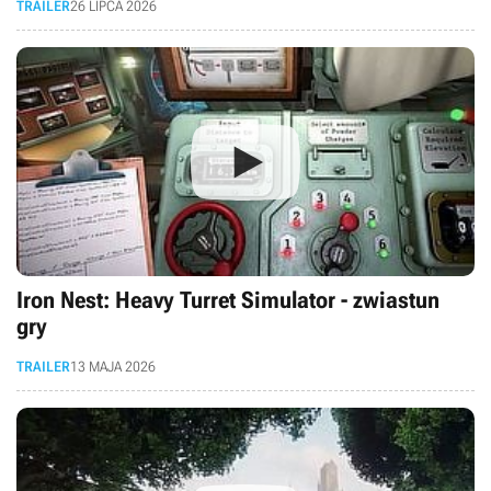
TRAILER
26 LIPCA 2026
Iron Nest: Heavy Turret Simulator - zwiastun
gry
TRAILER
13 MAJA 2026