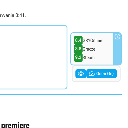
rwania 0:41.

8.4
GRYOnline
8.8
Gracze
9.2
Steam


Oceń Grę
 premierę