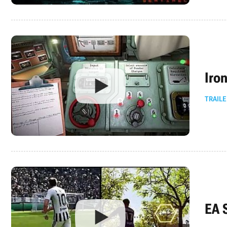
Iro
TRAILE
EA 