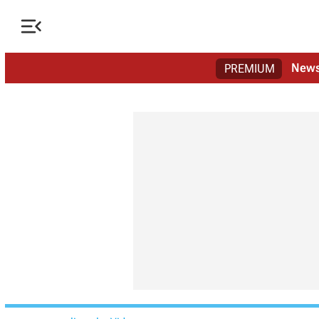

New
PREMIUM