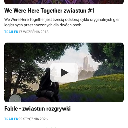
We Were Here Together zwiastun #1
We Were Here Together jest trzecią odsłoną cyklu oryginalnych gier
logicznych przeznaczonych dla dwóch osób.
TRAILER
17 WRZEŚNIA 2018
Fable - zwiastun rozgrywki
TRAILER
22 STYCZNIA 2026