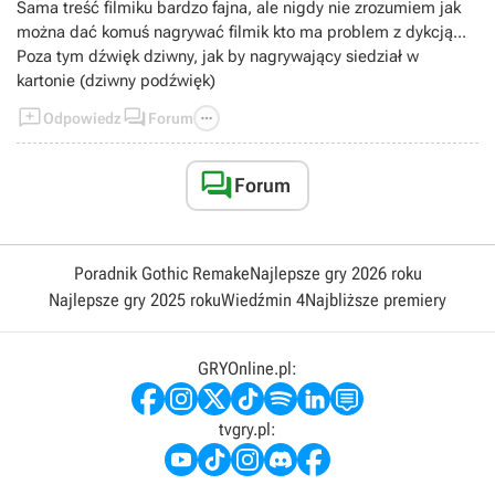
Sama treść filmiku bardzo fajna, ale nigdy nie zrozumiem jak
można dać komuś nagrywać filmik kto ma problem z dykcją...
Poza tym dźwięk dziwny, jak by nagrywający siedział w
kartonie (dziwny podźwięk)



Odpowiedz
Forum

Forum
Poradnik Gothic Remake
Najlepsze gry 2026 roku
Najlepsze gry 2025 roku
Wiedźmin 4
Najbliższe premiery
GRYOnline.pl:
tvgry.pl: