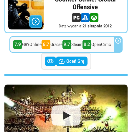
Offensive

Data wydania:
21 sierpnia 2012

7.9
6.7
9.7
8.2
GRYOnline
Gracze
Steam
OpenCritic


Oceń Grę