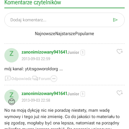
Komentarze czytelników

Dodaj komentarz...
Najnowsze
Najstarsze
Popularne

zanonimizowany941641
Z
Junior
1
2013-09-03 22:59
mój kanal: yt/csgoworoldorg ...



Odpowiedz
Forum

zanonimizowany941641
Z
Junior
1
😊
2013-09-03 22:58
No na moją dykcję nic nie poradzę niestety, mam wadę
wymowy i tego już nie zmienię. Co do jakości to materiału to
się zgodzę, mogłaby być ona lepsza, natomiast na porządny