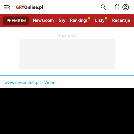




Newsroom
Gry
Rankingi
Listy
Recenzje
PREMIUM
www.gry-online.pl
Video
