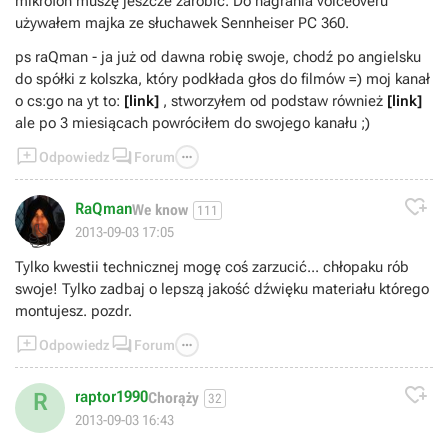
mikrofon muszę jeszcze zarobić. Do nagrania voiceoveru
używałem majka ze słuchawek Sennheiser PC 360.
ps raQman - ja już od dawna robię swoje, chodź po angielsku
do spółki z kolszka, który podkłada głos do filmów =) moj kanał
o cs:go na yt to:
[link]
, stworzyłem od podstaw również
[link]
ale po 3 miesiącach powróciłem do swojego kanału ;)



Odpowiedz
Forum

RaQman
We know
111
👍
2013-09-03 17:05
Tylko kwestii technicznej mogę coś zarzucić... chłopaku rób
swoje! Tylko zadbaj o lepszą jakość dźwięku materiału którego
montujesz. pozdr.



Odpowiedz
Forum

raptor1990
R
Chorąży
32
2013-09-03 16:43